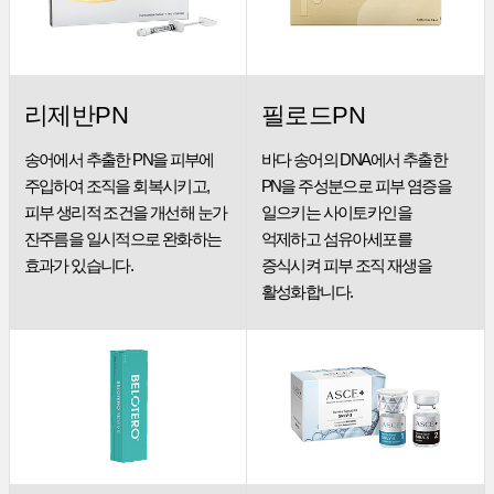
리제반PN
필로드PN
송어에서 추출한 PN을 피부에
바다 송어의 DNA에서 추출한
주입하여 조직을
회복시키고,
PN을 주성분으로
피부 염증을
피부 생리적 조건을 개선해 눈가
일으키는 사이토카인을
잔주름을
일시적으로 완화하는
억제하고
섬유아세포를
효과가 있습니다.
증식시켜 피부 조직 재생을
활성화합니다.