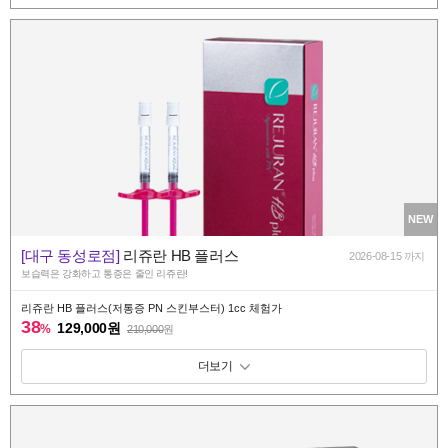
NEW
[대구 동성로점]
리쥬란 HB 플러스
2026-08-15 까지
보습력은 강화하고 통증은 줄인 리쥬란!
리쥬란 HB 플러스(저통증 PN 스킨부스터) 1cc 체험가
38
129,000원
%
210,000
원
패키지 보기 토글