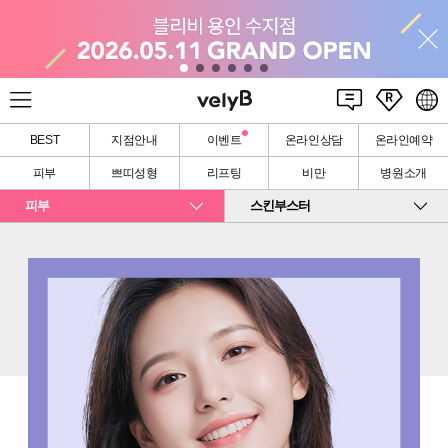
BEST
지점안내
이벤트
온라인상담
온라인예약
피부
쁘띠성형
리프팅
비만
병원소개
피부
스킨부스터