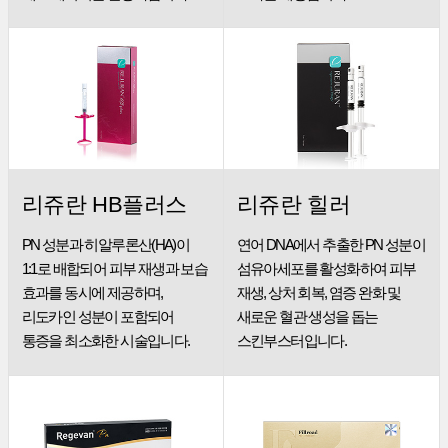
리쥬란 HB플러스
리쥬란 힐러
PN 성분과 히알루론산(HA)이
연어 DNA에서 추출한 PN 성분이
1:1로 배합되어 피부
재생과 보습
섬유아세포를
활성화하여 피부
효과를 동시에 제공하며,
재생, 상처 회복, 염증 완화 및
리도카인 성분이
포함되어
새로운
혈관 생성을 돕는
통증을 최소화한 시술입니다.
스킨부스터입니다.