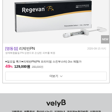
NEW
[명동점]
리제반PN
2026-08-15 까지
생체복합물질 PN 성분으로 손상된 피부를 복원
♥️일요일 특가♥️리제반PN(PN 프리미엄 스킨부스터) 2cc 체험가
49
129,000원
%
255,000
원
패키지 보기 토글
가맹문의
제휴문의
찾아오시는길
지점안내
개인정보취급방침
이용약관