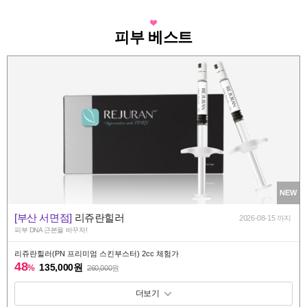
피부 베스트
NEW
[부산 서면점]
리쥬란힐러
2026-08-15 까지
피부 DNA 근본을 바꾸자!
리쥬란힐러(PN 프리미엄 스킨부스터) 2cc 체험가
48
135,000원
%
260,000
원
패키지 보기 토글