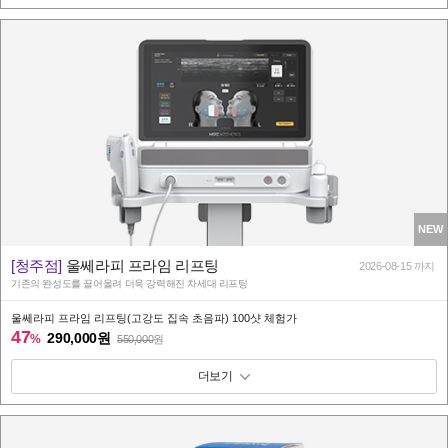
NEW
[청주점]
울쎄라피 프라임 리프팅
2026-08-15 까지
기존의 완성도를 끌어올려 더욱 강력해진 차세대 리프팅
울쎄라피 프라임 리프팅(고강도 집속 초음파) 100샷 체험가
47
290,000원
%
550,000
원
패키지 보기 토글