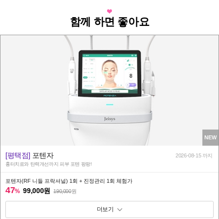
함께 하면 좋아요
NEW
[평택점]
포텐자
2026-08-15 까지
흉터치료와 탄력개선까지 피부 포텐 팡팡!
포텐자(RF 니들 프락셔널) 1회 + 진정관리 1회 체험가
47
99,000원
%
190,000
원
패키지 보기 토글