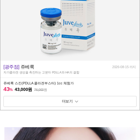
[광주점]
쥬베룩
2026-08-15 까지
자가콜라겐 생성을 촉진하는 고분자 PDLLA와 HA의 결합
쥬베룩 스킨(PDLLA 콜라겐부스터) 1cc 체험가
43
43,000원
%
76,000
원
패키지 보기 토글