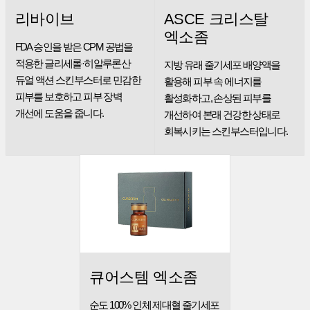
리바이브
ASCE 크리스탈
엑소좀
FDA 승인을 받은 CPM 공법을
적용한
글리세롤·히알루론산
지방 유래 줄기세포 배양액을
듀얼 액션 스킨부스터로
민감한
활용해 피부 속 에너지를
피부를 보호하고 피부 장벽
활성화하고, 손상된 피부를
개선에 도움을 줍니다.
개선하여 본래 건강한
상태로
회복시키는 스킨부스터입니다.
큐어스템 엑소좀
순도 100% 인체 제대혈 줄기세포