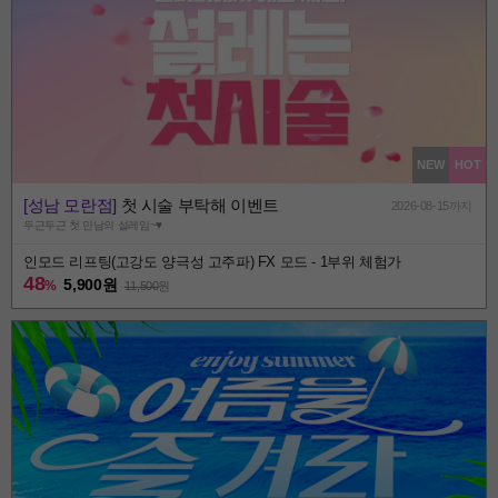
NEW
HOT
[성남 모란점]
첫 시술 부탁해 이벤트
2026-08-15까지
두근두근 첫 만남의 설레임~♥
인모드 리프팅(고강도 양극성 고주파) FX 모드 - 1부위 체험가
48
5,900원
%
11,500
원