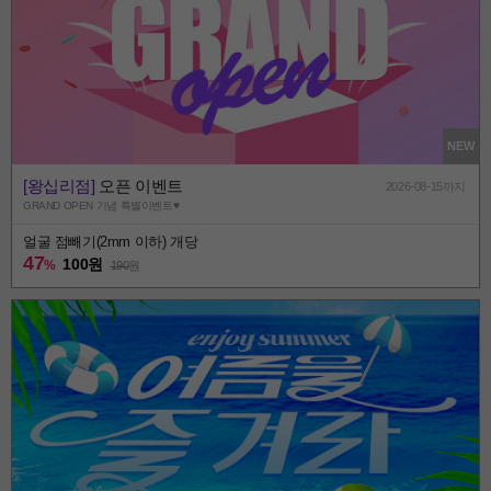
NEW
[왕십리점]
오픈 이벤트
2026-08-15까지
GRAND OPEN 기념 특별이벤트♥
얼굴 점빼기(2mm 이하) 개당
47
100원
%
190
원