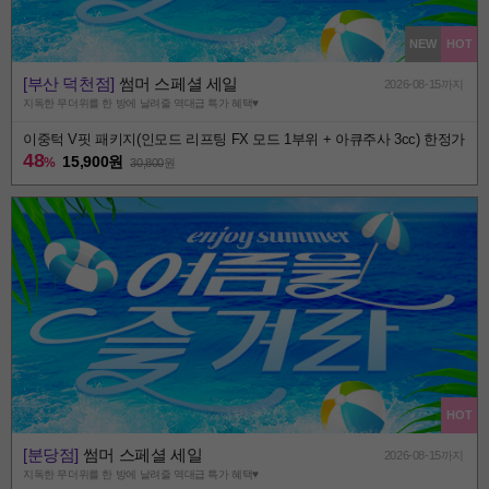
NEW
HOT
[부산 덕천점]
썸머 스페셜 세일
2026-08-15까지
지독한 무더위를 한 방에 날려줄 역대급 특가 혜택♥️
이중턱 V핏 패키지(인모드 리프팅 FX 모드 1부위 + 아큐주사 3cc) 한정가
48
15,900원
%
30,800
원
HOT
[분당점]
썸머 스페셜 세일
2026-08-15까지
지독한 무더위를 한 방에 날려줄 역대급 특가 혜택♥️