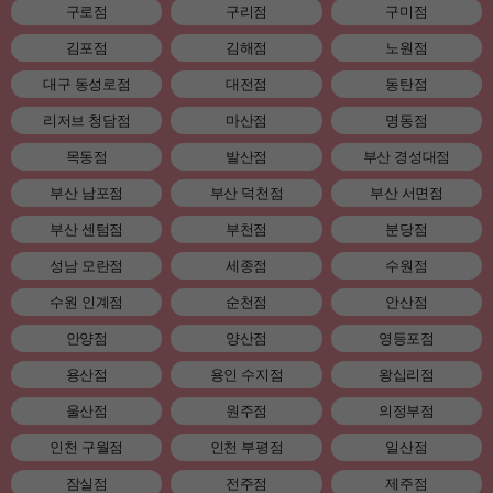
구로점
구리점
구미점
김포점
김해점
노원점
대구 동성로점
대전점
동탄점
리저브 청담점
마산점
명동점
목동점
발산점
부산 경성대점
부산 남포점
부산 덕천점
부산 서면점
부산 센텀점
부천점
분당점
성남 모란점
세종점
수원점
수원 인계점
순천점
안산점
안양점
양산점
영등포점
용산점
용인 수지점
왕십리점
울산점
원주점
의정부점
인천 구월점
인천 부평점
일산점
잠실점
전주점
제주점