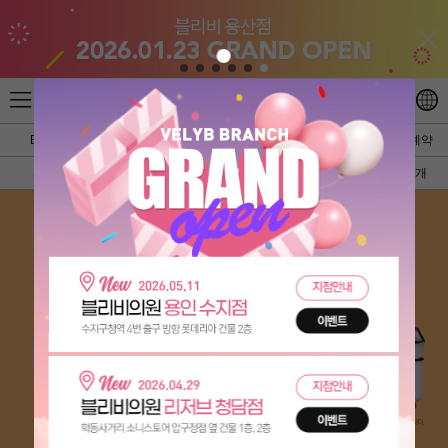
BEST
지점안내
이벤트
온라인상담
온라인예약
피부
쁘띠성형
리프팅
비만
병원소개