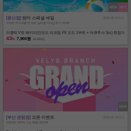
NEW
HOT
[용산점]
썸머 스페셜 세일
2026-08-15까지
지독한 무더위를 한 방에 날려줄 역대급 특가 혜택♥️
이중턱 V핏 패키지(인모드 리프팅 FX 모드 1부위 + 아큐주사 3cc) 한정가
43
7,900원
%
14,000
원
NEW
[부산 센텀점]
오픈 이벤트
2026-08-15까지
GRAND OPEN 기념 특별이벤트♥