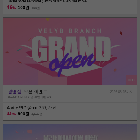
Facial mole removal (2mm or smaller) per mole
49
100원
%
199
원
HOT
[광명점]
오픈 이벤트
2026-08-15까지
GRAND OPEN 기념 특별이벤트♥
얼굴 점빼기(2mm 이하) 개당
45
900원
%
1,650
원