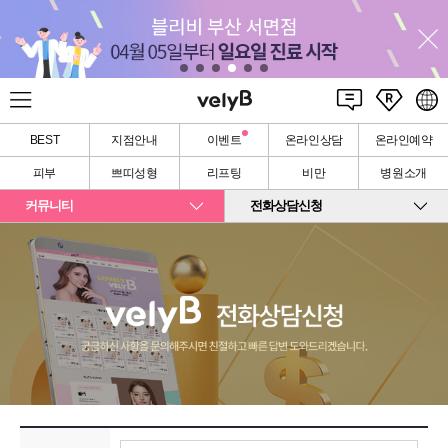
BEST
지점안내
이벤트
온라인상담
온라인예약
피부
쁘띠성형
리프팅
비만
병원소개
커뮤니티
전화상담신청