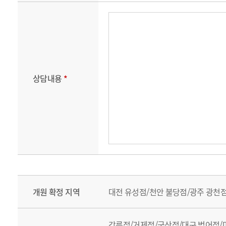
상담내용
*
개원 확정 지역
대전 유성점/천안 불당점/광주 광천
강릉점/거제점/군산점/대구 범어점/