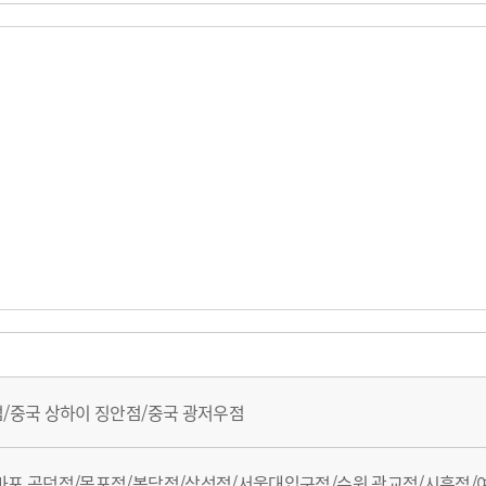
점/중국 상하이 징안점/중국 광저우점
마포 공덕점/목포점/봉담점/삼성점/서울대입구점/수원 광교점/시흥점/