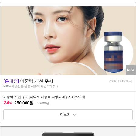
NEW
[홍대점]
이중턱 개선 주사
2026-08-15 까지
KFDA의 승인을 받은 이중턱 지방파괴주사
이중턱 개선 주사(식약처 이중턱 지방파괴주사) 2cc 1회
24
250,000원
%
330,000
원
패키지 보기 토글