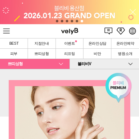
BEST
지점안내
이벤트
온라인상담
온라인예약
피부
쁘띠성형
리프팅
비만
병원소개
쁘띠성형
블리비V