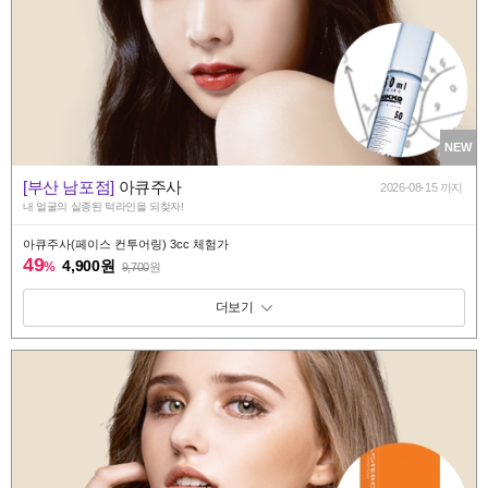
NEW
[부산 남포점]
아큐주사
2026-08-15 까지
내 얼굴의 실종된 턱라인을 되찾자!
아큐주사(페이스 컨투어링) 3cc 체험가
49
4,900원
%
9,700
원
패키지 보기 토글