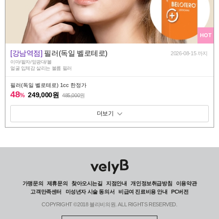
HOT
[강남역점]
필러(독일 벨로테로)
2026-08-15 까지
이마/팔자/앞광대/볼
얼굴 입체감 살리는 볼륨 필러
필러(독일 벨로테로) 1cc 한정가
48
249,000원
%
485,000
원
패키지 보기 토글
가맹문의
제휴문의
찾아오시는길
지점안내
개인정보취급방침
이용약관
고객만족센터
미성년자 시술 동의서
비급여 진료비용 안내
PC버전
COPYRIGHT ©2018 블리비의원. ALL RIGHTS RESERVED.