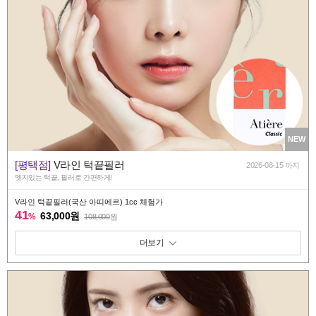
NEW
[평택점]
V라인 턱끝필러
2026-08-15 까지
엣지있는 턱끝, 필러로 간편하게!
V라인 턱끝필러(국산 아띠에르) 1cc 체험가
41
63,000원
%
108,000
원
패키지 보기 토글