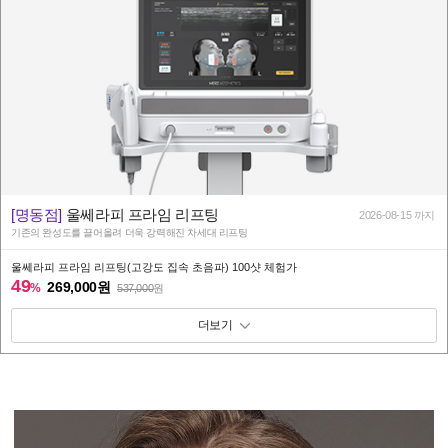
[명동점]
울쎄라피 프라임 리프팅
2026-08-15 까지
기존의 완성도를 끌어올려 더욱 강력해진 차세대 리프팅
울쎄라피 프라임 리프팅(고강도 집속 초음파) 100샷 체험가
49
269,000원
%
537,000
원
패키지 보기 토글