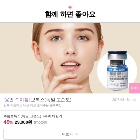
함께 하면 좋아요
HOT
[용인 수지점]
보톡스(독일 고순도)
2026-08-15 까지
반복 시술에도 내성 걱정 줄여주는 순수톡신
주름보톡스(독일 고순도) 1부위 체험가
49
29,000원
%
57,000
원
패키지 보기 토글