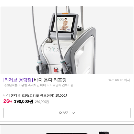
[리저브 청담점]
바디 온다 리프팅
2026-08-15 까지
극초단파를 이용한 즉각적인 바디 타이트닝과 컨투어링
바디 온다 리프팅(고강도 극초단파) 10,000J
26
190,000원
%
260,000
원
패키지 보기 토글