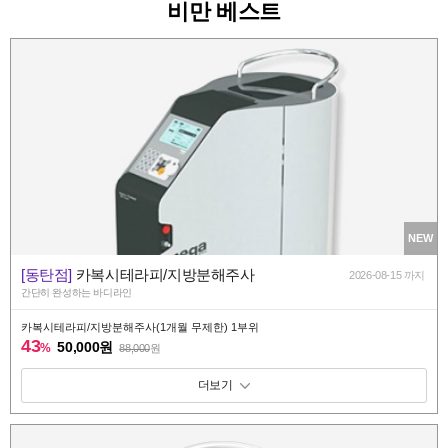
비만 베스트
NEW
[동탄점]
카복시테라피/지방분해주사
2026-08-15 까지
간단히 완성하는 바디라인
카복시테라피/지방분해주사(1개월 무제한) 1부위
43
50,000원
%
88,000
원
패키지 보기 토글