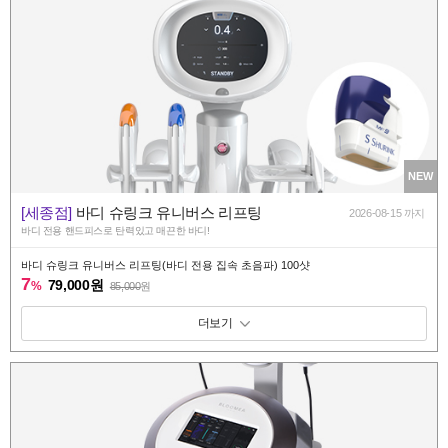
NEW
[세종점]
바디 슈링크 유니버스 리프팅
2026-08-15 까지
바디 전용 핸드피스로 탄력있고 매끈한 바디!
바디 슈링크 유니버스 리프팅(바디 전용 집속 초음파) 100샷
7
79,000원
%
85,000
원
패키지 보기 토글