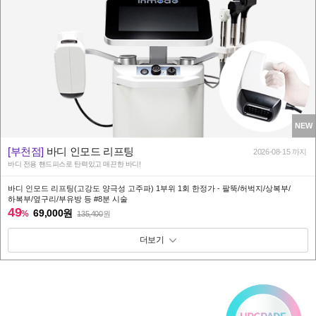
NEW
[부천점]
바디 인모드 리프팅
2026-08-15 까지
바디 전용 핸드피스로 탄력있고 매끈한 바디!
바디 인모드 리프팅(고강도 양극성 고주파) 1부위 1회 한정가 - 팔뚝/허벅지/상복부/
하복부/옆구리/부유방 등 #8분 시술
49
69,000원
%
135,400
원
패키지 보기 토글