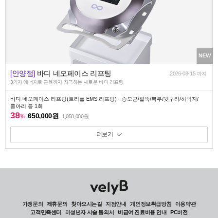
NEW
[안양점]
바디 네오페이스 리프팅
2026-08-15 까지
3가지 에너지로 근육까지 자극하는 새로운 바디 리프팅
바디 네오페이스 리프팅(트리플 EMS 리프팅) - 승모근/팔뚝/복부/뒷구리/허벅지/
종아리 등 1회
38
650,000원
%
1,050,000
원
패키지 보기 토글
가맹문의
제휴문의
찾아오시는길
지점안내
개인정보취급방침
이용약관
고객만족센터
미성년자 시술 동의서
비급여 진료비용 안내
PC버전