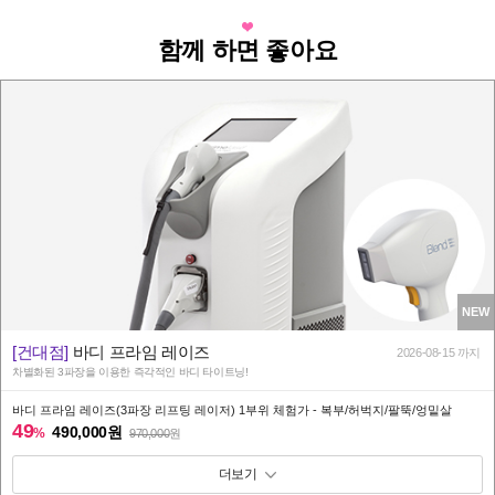
함께 하면 좋아요
NEW
[건대점]
바디 프라임 레이즈
2026-08-15 까지
차별화된 3파장을 이용한 즉각적인 바디 타이트닝!
바디 프라임 레이즈(3파장 리프팅 레이저) 1부위 체험가 - 복부/허벅지/팔뚝/엉밑살
49
490,000원
%
970,000
원
패키지 보기 토글