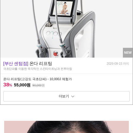
NEW
[부산 센텀점]
온다 리프팅
2026-08-15 까지
극초단파를 이용한 즉각적인 스킨타이트닝과 컨투어링
온다 리프팅(고강도 극초단파) - 10,000J 체험가
38
55,000원
%
90,000
원
패키지 보기 토글