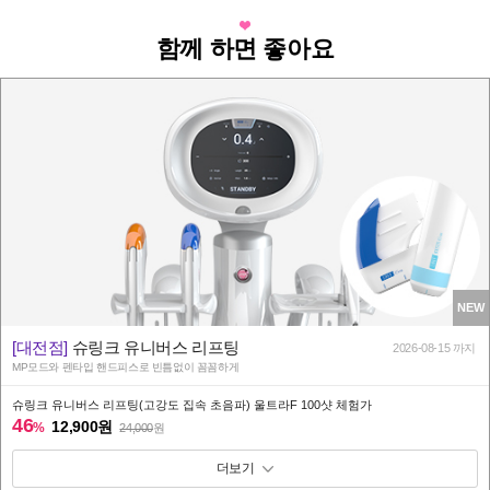
함께 하면 좋아요
NEW
[대전점]
슈링크 유니버스 리프팅
2026-08-15 까지
MP모드와 펜타입 핸드피스로 빈틈없이 꼼꼼하게
슈링크 유니버스 리프팅(고강도 집속 초음파) 울트라F 100샷 체험가
46
12,900원
%
24,000
원
패키지 보기 토글