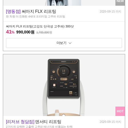
NEW
[명동점]
써마지 FLX 리프팅
2026-08-15 까지
한 차원 더 진화된 4세대 프리미엄 고주파 리프팅
써마지 FLX 리프팅(고강도 단극성 고주파) 300샷
41
990,000원
%
1,700,000
원
패키지 보기 토글
HOT
[리저브 청담점]
덴서티 리프팅
2026-08-15 까지
2가지의 강력한 고출력 고주파 에너지로 빈틈없는 탄력