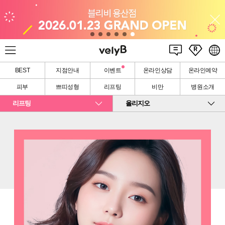
BEST
지점안내
이벤트
온라인상담
온라인예약
피부
쁘띠성형
리프팅
비만
병원소개
리프팅
올리지오