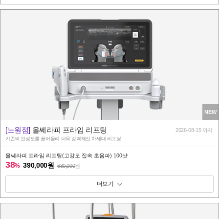
NEW
[노원점]
울쎄라피 프라임 리프팅
2026-08-15 까지
기존의 완성도를 끌어올려 더욱 강력해진 차세대 리프팅
울쎄라피 프라임 리프팅(고강도 집속 초음파) 100샷
38
390,000원
%
630,000
원
패키지 보기 토글