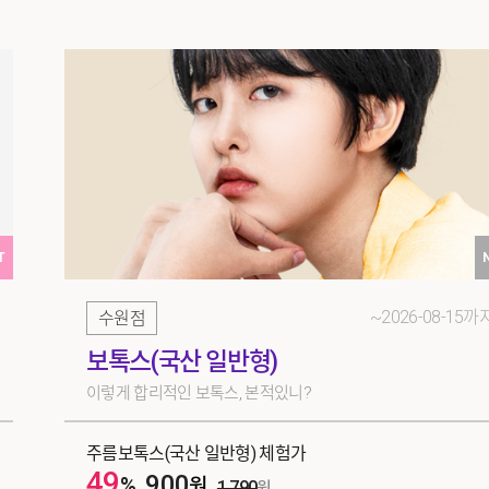
T
~2026-08-15까
수원점
보톡스(국산 일반형)
이렇게 합리적인 보톡스, 본적있니?
주름보톡스(국산 일반형) 체험가
49
900
%
원
1,790
원