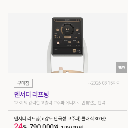
NEW
~2026-08-15까지
구미점
덴서티 리프팅
2가지의 강력한 고출력 고주파 에너지로 빈틈없는 탄력
덴서티 리프팅(고강도 단극성 고주파) 클래식 300샷
24
790,000
%
원
1,050,000
원