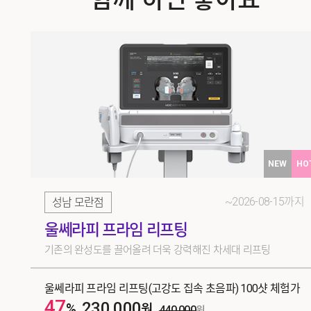
NEW
HO
~2026-08-15까지
성남 모란점
울쎄라피 프라임 리프팅
기존의 완성도를 끌어올려 더욱 강력해진 차세대 리프팅
울쎄라피 프라임 리프팅(고강도 집속 초음파) 100샷 체험가
47
230,000
%
원
440,000
원