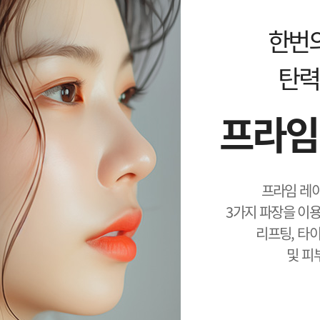
한번
탄력
프라임
프라임 레이즈
3가지 파장을 이
리프팅, 타
및 피