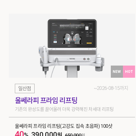
NEW
HOT
~2026-08-15까지
일산점
울쎄라피 프라임 리프팅
기존의 완성도를 끌어올려 더욱 강력해진 차세대 리프팅
울쎄라피 프라임 리프팅(고강도 집속 초음파) 100샷
40
390,000
%
원
650,000
원