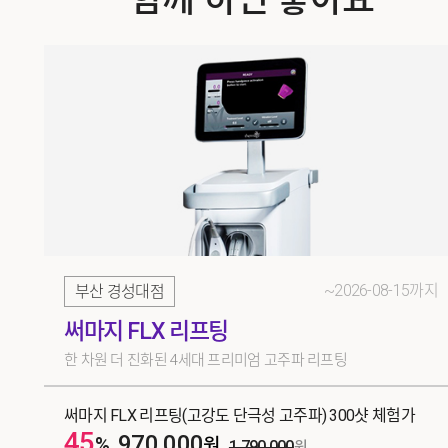
~2026-08-15까지
부산 경성대점
써마지 FLX 리프팅
한 차원 더 진화된 4세대 프리미엄 고주파 리프팅
써마지 FLX 리프팅(고강도 단극성 고주파) 300샷 체험가
45
970,000
%
원
1,790,000
원