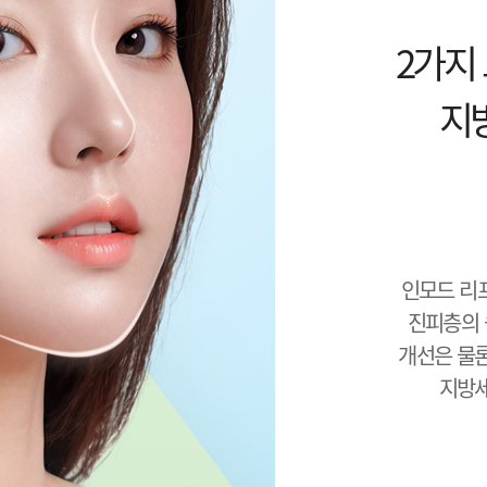
2가지
지
인모드 리
진피층의 
개선은 물
지방세