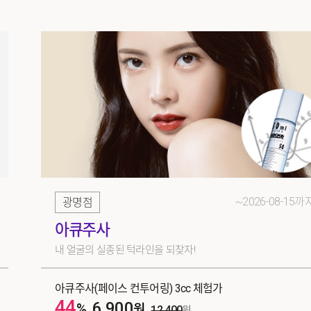
~2026-08-15까
광명점
아큐주사
내 얼굴의 실종된 턱라인을 되찾자!
아큐주사(페이스 컨투어링) 3cc 체험가
44
6,900
%
원
12,400
원