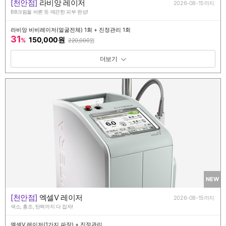
[천안점]
라비앙 레이저
2026-08-15까지
BB크림을 바른 듯 매끈한 피부 완성!
라비앙 비비레이저(얼굴전체) 1회 + 진정관리 1회
31
150,000원
%
220,000
원
패키지 보기 토글
NEW
[천안점]
엑셀V 레이저
2026-08-15까지
색소, 홍조, 탄력까지 다 잡자!
엑셀V 레이저(1가지 파장) + 진정관리