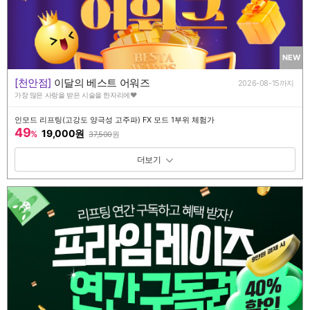
NEW
[천안점]
이달의 베스트 어워즈
2026-08-15까지
가장 많은 사랑을 받은 시술을 한자리에♥
인모드 리프팅(고강도 양극성 고주파) FX 모드 1부위 체험가
49
19,000원
%
37,500
원
패키지 보기 토글