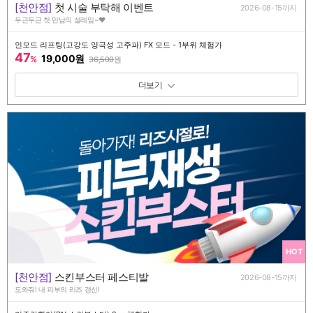
[천안점]
첫 시술 부탁해 이벤트
2026-08-15까지
두근두근 첫 만남의 설레임~♥
인모드 리프팅(고강도 양극성 고주파) FX 모드 - 1부위 체험가
47
19,000원
%
36,500
원
패키지 보기 토글
HOT
[천안점]
스킨부스터 페스티발
2026-08-15까지
도와줘! 내 피부의 리즈 갱신!