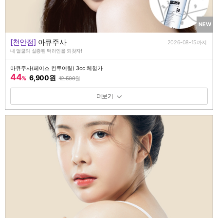
NEW
[천안점]
아큐주사
2026-08-15까지
내 얼굴의 실종된 턱라인을 되찾자!
아큐주사(페이스 컨투어링) 3cc 체험가
44
6,900원
%
12,500
원
패키지 보기 토글