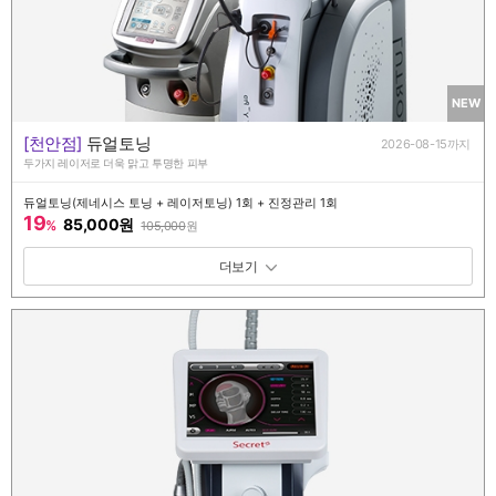
NEW
[천안점]
듀얼토닝
2026-08-15까지
두가지 레이저로 더욱 맑고 투명한 피부
듀얼토닝(제네시스 토닝 + 레이저토닝) 1회 + 진정관리 1회
19
85,000원
%
105,000
원
패키지 보기 토글