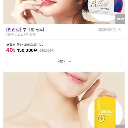
NEW
[천안점]
부위별 필러
2026-08-15까지
예뻐지는 방법 여기있어!
코필러(국산 벨라스트) 1cc
40
150,000원
%
250,000
원
패키지 보기 토글