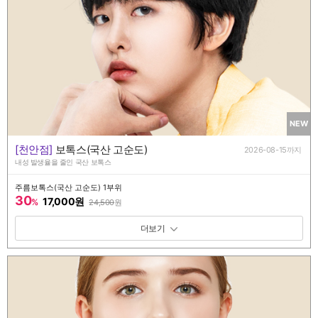
NEW
[천안점]
보톡스(국산 고순도)
2026-08-15까지
내성 발생율을 줄인 국산 보톡스
주름보톡스(국산 고순도) 1부위
30
17,000원
%
24,500
원
패키지 보기 토글