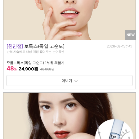
NEW
[천안점]
보톡스(독일 고순도)
2026-08-15까지
반복 시술에도 내성 걱정 줄여주는 순수톡신
주름보톡스(독일 고순도) 1부위 체험가
48
24,900원
%
48,000
원
패키지 보기 토글