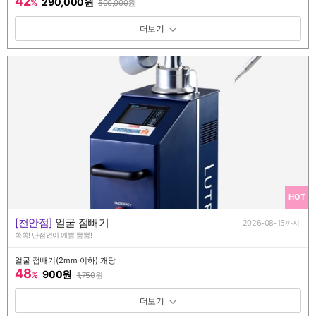
42
290,000원
%
500,000
원
패키지 보기 토글
HOT
[천안점]
얼굴 점빼기
2026-08-15까지
쏙쏙! 단점없이 예쁨 뿜뿜!
얼굴 점빼기(2mm 이하) 개당
48
900원
%
1,750
원
패키지 보기 토글