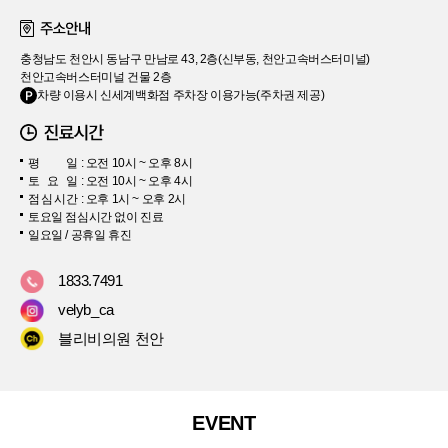
충청남도 천안시 동남구 만남로 43, 2층(신부동, 천안고속버스터미널)
천안고속버스터미널 건물 2층
차량 이용시 신세계백화점 주차장 이용가능(주차권 제공)
평
일
: 오전 10시 ~ 오후 8시
토
요
일
: 오전 10시 ~ 오후 4시
점
심
시
간
: 오후 1시 ~ 오후 2시
토요일 점심시간 없이 진료
일요일 / 공휴일 휴진
1833.7491
velyb_ca
블리비의원 천안
EVENT