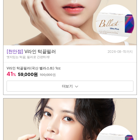
[천안점]
V라인 턱끝필러
2026-08-15까지
엣지있는 턱끝, 필러로 간편하게!
V라인 턱끝필러(국산 벨라스트) 1cc
41
59,000원
%
100,000
원
패키지 보기 토글