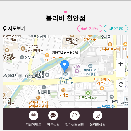
블리비 천안점
천안고속버스터미널
100m
로드뷰
길찾기
지도 크게 보기
지점이벤트
카톡상담
전화상담신청
온라인상담