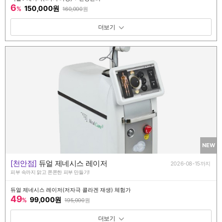
6
150,000원
%
160,000
원
패키지 보기 토글
NEW
[천안점]
듀얼 제네시스 레이저
2026-08-15까지
피부 속까지 맑고 쫀쫀한 피부 만들기!
듀얼 제네시스 레이저(저자극 콜라겐 재생) 체험가
49
99,000원
%
195,000
원
패키지 보기 토글