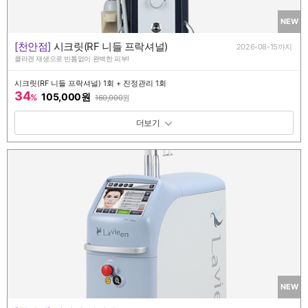
NEW
[천안점]
시크릿(RF 니들 프락셔널)
2026-08-15까지
콜라겐 재생으로 빈틈없이 완벽한 피부!
시크릿(RF 니들 프락셔널) 1회 + 진정관리 1회
34
105,000원
%
160,000
원
패키지 보기 토글
NEW