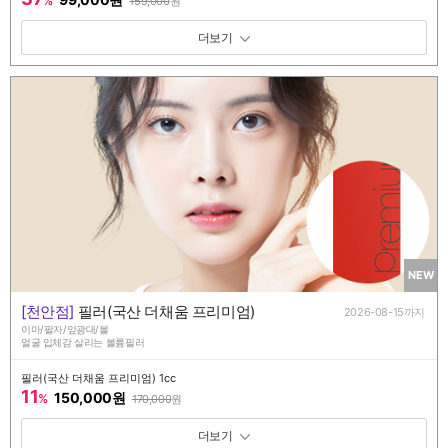
%
159,000
원
패키지 보기 토글
NEW
[천안점]
필러(국산 더채움 프리미엄)
2026-08-15까지
이마/팔자/앞광대/볼
얼굴 입체감 살리는 볼륨필러
필러(국산 더채움 프리미엄) 1cc
11
150,000원
%
170,000
원
패키지 보기 토글