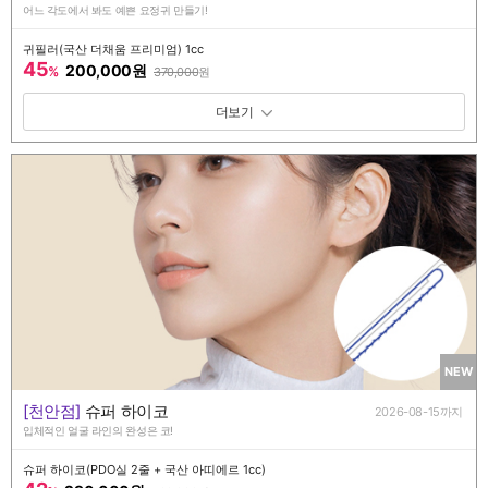
어느 각도에서 봐도 예쁜 요정귀 만들기!
귀필러(국산 더채움 프리미엄) 1cc
45
200,000원
%
370,000
원
패키지 보기 토글
NEW
[천안점]
슈퍼 하이코
2026-08-15까지
입체적인 얼굴 라인의 완성은 코!
슈퍼 하이코(PDO실 2줄 + 국산 아띠에르 1cc)