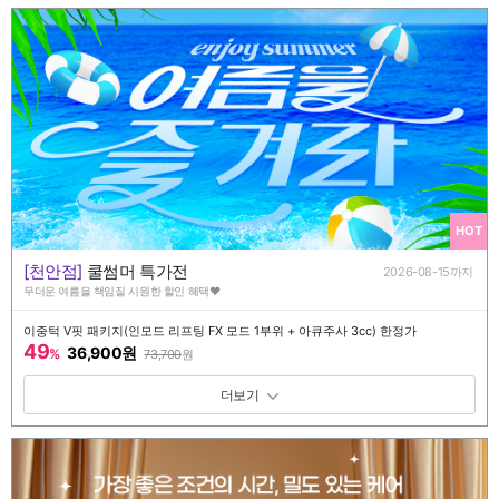
HOT
[천안점]
쿨썸머 특가전
2026-08-15까지
무더운 여름을 책임질 시원한 할인 혜택♥️
이중턱 V핏 패키지(인모드 리프팅 FX 모드 1부위 + 아큐주사 3cc) 한정가
49
36,900원
%
73,700
원
패키지 보기 토글