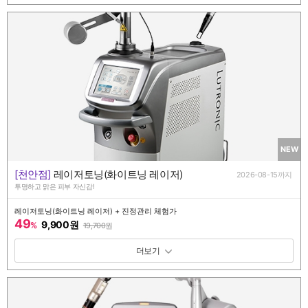
NEW
[천안점]
레이저토닝(화이트닝 레이저)
2026-08-15까지
투명하고 맑은 피부 자신감!
레이저토닝(화이트닝 레이저) + 진정관리 체험가
49
9,900원
%
19,700
원
패키지 보기 토글