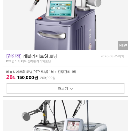
NEW
[천안점]
레블라이트SI 토닝
2026-08-15까지
PTP 방식의 더욱 강력한 레이저토닝
레블라이트SI 토닝(PTP 토닝) 1회 + 진정관리 1회
28
150,000원
%
209,000
원
패키지 보기 토글