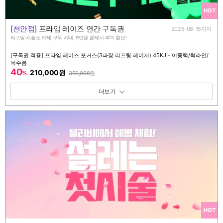
HOT
[천안점]
프라임 레이즈 연간 구독권
2026-08-15까지
리프팅 시술도 이제 구독 시대, 9만원 결제시 40% 할인!
[구독권 적용] 프라임 레이즈 포커스(3파장 리프팅 레이저) 45KJ - 이중턱/턱라인/
목주름
40
210,000원
%
350,000
원
패키지 보기 토글
HOT