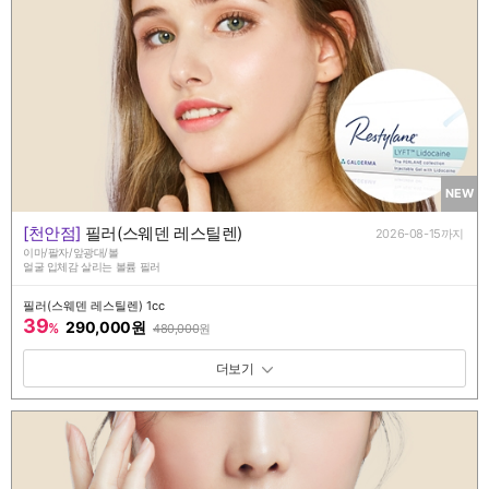
NEW
[천안점]
필러(스웨덴 레스틸렌)
2026-08-15까지
이마/팔자/앞광대/볼
얼굴 입체감 살리는 볼륨 필러
필러(스웨덴 레스틸렌) 1cc
39
290,000원
%
480,000
원
패키지 보기 토글