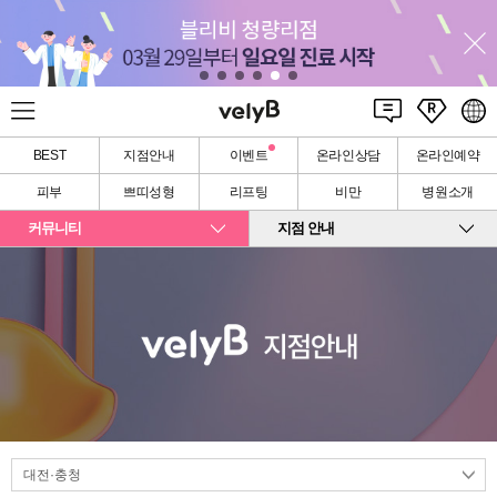
BEST
지점안내
이벤트
온라인상담
온라인예약
피부
쁘띠성형
리프팅
비만
병원소개
커뮤니티
지점 안내