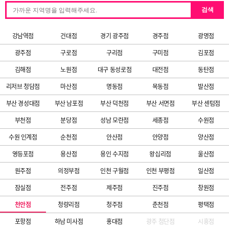
검색
강남역점
건대점
경기 광주점
경주점
광명점
광주점
구로점
구리점
구미점
김포점
김해점
노원점
대구 동성로점
대전점
동탄점
리저브 청담점
마산점
명동점
목동점
발산점
부산 경성대점
부산 남포점
부산 덕천점
부산 서면점
부산 센텀점
부천점
분당점
성남 모란점
세종점
수원점
수원 인계점
순천점
안산점
안양점
양산점
영등포점
용산점
용인 수지점
왕십리점
울산점
원주점
의정부점
인천 구월점
인천 부평점
일산점
잠실점
전주점
제주점
진주점
창원점
천안점
청량리점
청주점
춘천점
평택점
포항점
하남 미사점
홍대점
광주 첨단점
시흥점