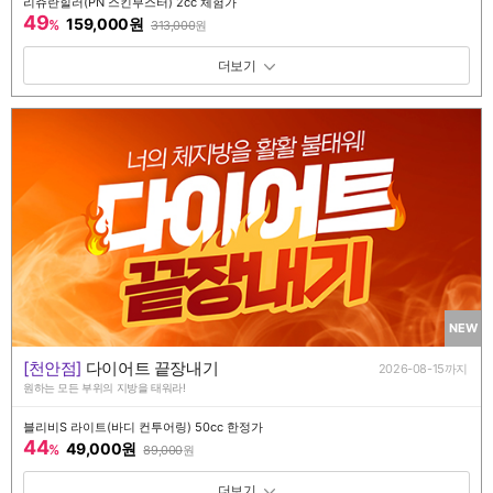
리쥬란힐러(PN 스킨부스터) 2cc 체험가
49
159,000원
%
313,000
원
패키지 보기 토글
NEW
[천안점]
다이어트 끝장내기
2026-08-15까지
원하는 모든 부위의 지방을 태워라!
블리비S 라이트(바디 컨투어링) 50cc 한정가
44
49,000원
%
89,000
원
패키지 보기 토글