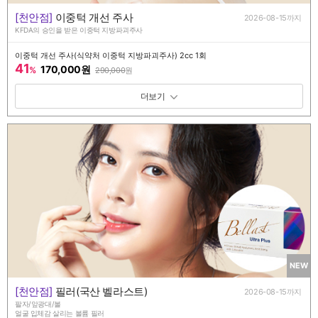
[천안점]
이중턱 개선 주사
2026-08-15까지
KFDA의 승인을 받은 이중턱 지방파괴주사
이중턱 개선 주사(식약처 이중턱 지방파괴주사) 2cc 1회
41
170,000원
%
290,000
원
패키지 보기 토글
NEW
[천안점]
필러(국산 벨라스트)
2026-08-15까지
팔자/앞광대/볼
얼굴 입체감 살리는 볼륨 필러