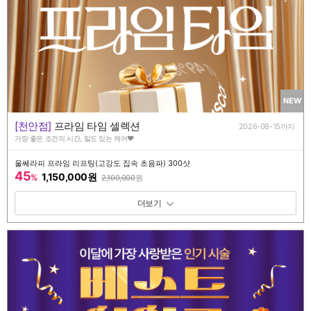
NEW
[천안점]
프라임 타임 셀렉션
2026-08-15까지
가장 좋은 조건의 시간, 밀도 있는 케어♥️
울쎄라피 프라임 리프팅(고강도 집속 초음파) 300샷
45
1,150,000원
%
2,100,000
원
패키지 보기 토글