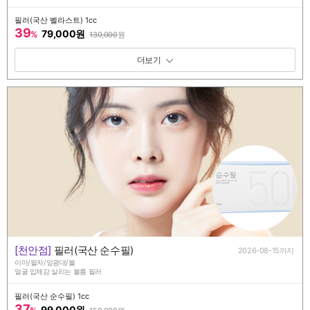
필러(국산 벨라스트) 1cc
39
79,000원
%
130,000
원
패키지 보기 토글
[천안점]
필러(국산 순수필)
2026-08-15까지
이마/팔자/앞광대/볼
얼굴 입체감 살리는 볼륨 필러
필러(국산 순수필) 1cc
37
99,000원