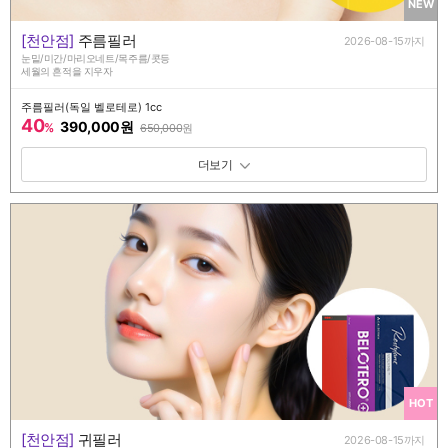
NEW
[천안점]
주름필러
2026-08-15까지
눈밑/미간/마리오네트/목주름/콧등
세월의 흔적을 지우자
주름필러(독일 벨로테로) 1cc
40
390,000원
%
650,000
원
패키지 보기 토글
HOT
[천안점]
귀필러
2026-08-15까지