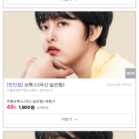
NEW
[천안점]
보톡스(국산 일반형)
2026-08-15까지
이렇게 합리적인 보톡스, 본적있니?
주름보톡스(국산 일반형) 체험가
49
1,900원
%
3,750
원
패키지 보기 토글