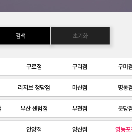
검색
초기화
구로점
구리점
구미
리저브 청담점
마산점
명동
점
부산 센텀점
부천점
분당
안양점
양산점
영등포