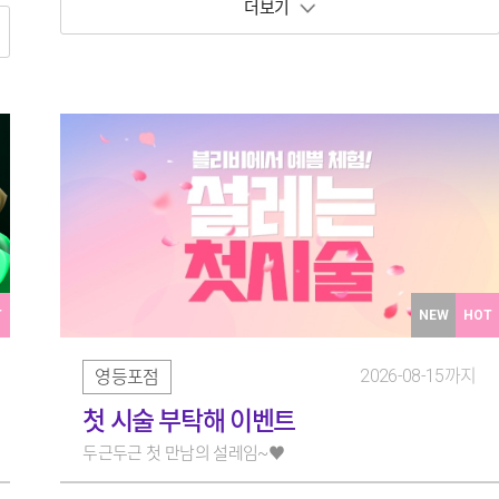
보기 토글
T
NEW
HOT
2026-08-15까지
영등포점
첫 시술 부탁해 이벤트
두근두근 첫 만남의 설레임~♥