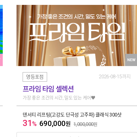
T
NEW
2026-08-15까지
영등포점
프라임 타임 셀렉션
가장 좋은 조건의 시간, 밀도 있는 케어♥️
덴서티 리프팅(고강도 단극성 고주파) 클래식 300샷
31
690,000
%
원
1,000,000
원