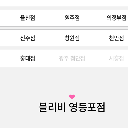
울산점
원주점
의정부점
진주점
창원점
천안점
홍대점
광주 첨단점
시흥점
블리비 영등포점