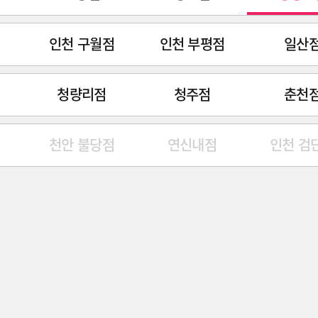
인천 구월점
인천 부평점
일산
청량리점
청주점
춘천
천안 불당점
연신내점
인천 검