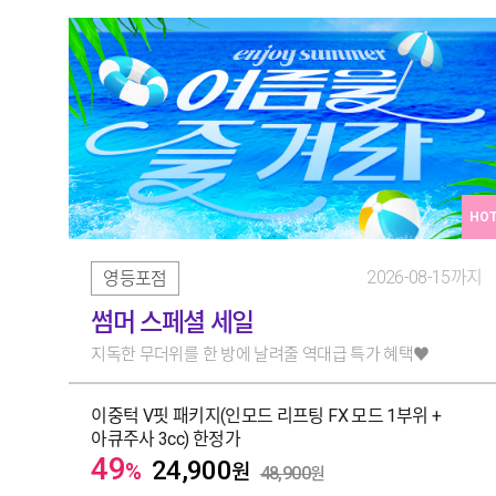
HO
2026-08-15까지
영등포점
썸머 스페셜 세일
지독한 무더위를 한 방에 날려줄 역대급 특가 혜택♥️
이중턱 V핏 패키지(인모드 리프팅 FX 모드 1부위 +
아큐주사 3cc) 한정가
49
24,900
%
원
48,900
원