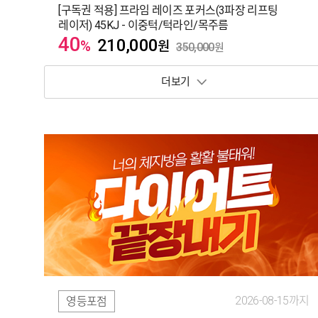
[구독권 적용] 프라임 레이즈 포커스(3파장 리프팅
레이저) 45KJ - 이중턱/턱라인/목주름
40
210,000
%
원
350,000
원
보기 토글
2026-08-15까지
영등포점