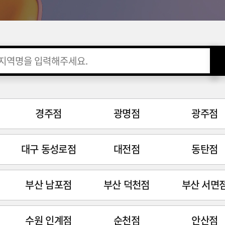
경주점
광명점
광주점
대구 동성로점
대전점
동탄점
부산 남포점
부산 덕천점
부산 서면
수원 인계점
순천점
안산점