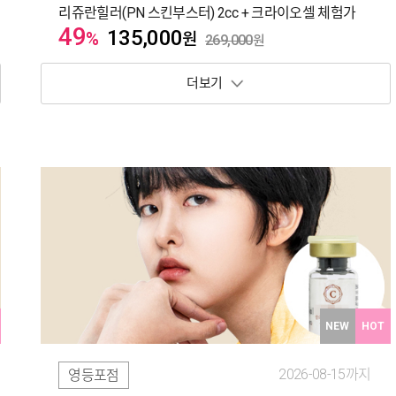
리쥬란힐러(PN 스킨부스터) 2cc + 크라이오셀 체험가
49
135,000
%
원
269,000
원
보기 토글
NEW
HOT
2026-08-15까지
영등포점