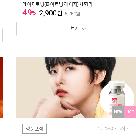
레이저토닝(화이트닝 레이저) 체험가
49
2,900
%
원
5,780
원
보기 토글
NEW
HOT
2026-08-15까지
영등포점