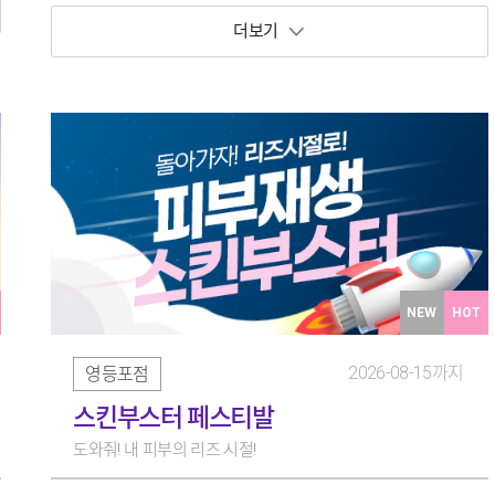
보기 토글
NEW
HOT
2026-08-15까지
영등포점
스킨부스터 페스티발
도와줘! 내 피부의 리즈 시절!