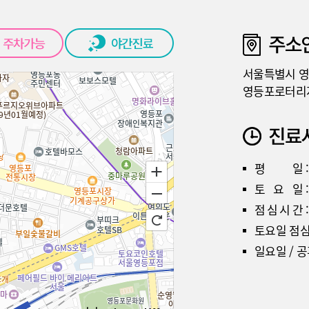
서울특별시 영등
영등포로터리지
평
일
토
요
일
점
심
시
간
토요일 점심
일요일 / 