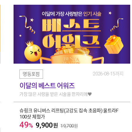
2026-08-15까지
영등포점
이달의 베스트 어워즈
가장 많은 사랑을 받은 시술을 한자리에♥
슈링크 유니버스 리프팅(고강도 집속 초음파) 울트라F
100샷 체험가
49
9,900
%
원
19,700
원