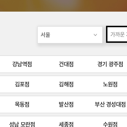
강남역점
건대점
경기 광주점
김포점
김해점
노원점
목동점
발산점
부산 경성대점
성남 모란점
세종점
수원점