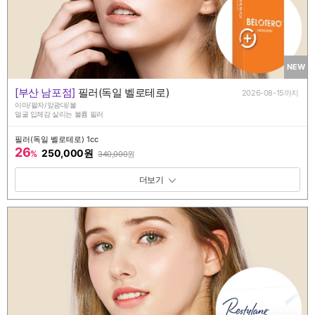
NEW
[부산 남포점]
필러(독일 벨로테로)
2026-08-15까지
이마/팔자/앞광대/볼
얼굴 입체감 살리는 볼륨 필러
필러(독일 벨로테로) 1cc
26
250,000원
%
340,000
원
패키지 보기 토글