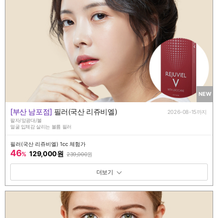
NEW
[부산 남포점]
필러(국산 리쥬비엘)
2026-08-15까지
팔자/앞광대/볼
얼굴 입체감 살리는 볼륨 필러
필러(국산 리쥬비엘) 1cc 체험가
46
129,000원
%
239,000
원
패키지 보기 토글