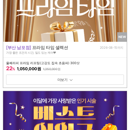
NEW
[부산 남포점]
프라임 타임 셀렉션
2026-08-15까지
가장 좋은 조건의 시간, 밀도 있는 케어♥️
울쎄라피 프라임 리프팅(고강도 집속 초음파) 300샷
22
1,050,000원
%
1,350,000
원
패키지 보기 토글