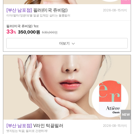
[부산 남포점]
필러(미국 쥬비덤)
2026-08-15까지
이마/팔자/앞광대/볼 얼굴 입체감 살리는 볼륨필러
필러(미국 쥬비덤) 1cc
33
350,000원
%
530,000
원
패키지 보기 토글
NEW
[부산 남포점]
V라인 턱끝필러
2026-08-15까지
엣지있는 턱끝, 필러로 간편하게!