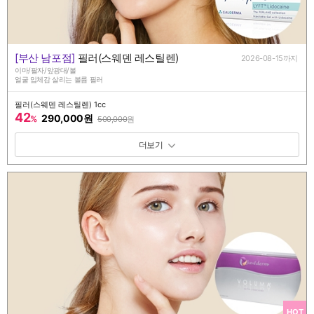
[부산 남포점]
필러(스웨덴 레스틸렌)
2026-08-15까지
이마/팔자/앞광대/볼
얼굴 입체감 살리는 볼륨 필러
필러(스웨덴 레스틸렌) 1cc
42
290,000원
%
500,000
원
패키지 보기 토글
HOT