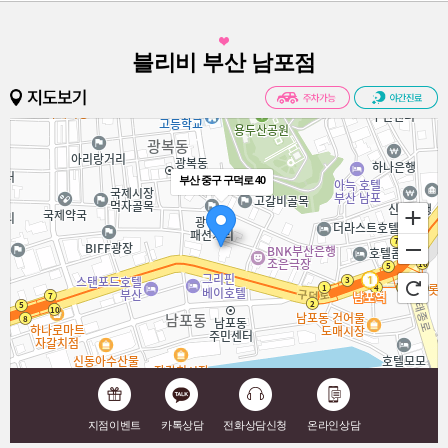
블리비 부산 남포점
부산 중구 구덕로 40
100m
길찾기
지점이벤트
카톡상담
전화상담신청
온라인상담