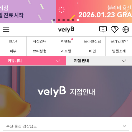
BEST
지점안내
이벤트
온라인상담
온라인예약
피부
쁘띠성형
리프팅
비만
병원소개
커뮤니티
지점 안내