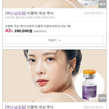
NEW
[부산 남포점]
이중턱 개선 주사
2026-08-15까지
세계 최초 콜산(CA) 성분의 이중턱 지방파괴주사
이중턱 개선 주사(식약처 이중턱 지방파괴주사) 2cc 1회
42
290,000원
%
500,000
원
패키지 보기 토글
NEW
[부산 남포점]
이중턱 개선 주사
2026-08-15까지