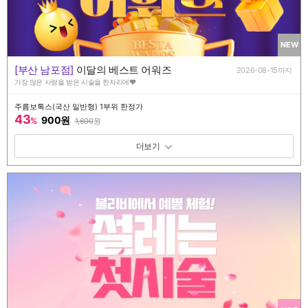
NEW
[부산 남포점]
이달의 베스트 어워즈
2026-08-15까지
가장 많은 사랑을 받은 시술을 한자리에♥
주름보톡스(국산 일반형) 1부위 한정가
43
900원
%
1,600
원
패키지 보기 토글