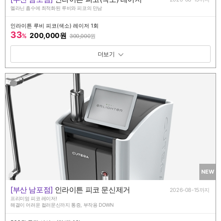
멜라닌 흡수에 최적화된 루비와 피코의 만남
인라이튼 루비 피코(색소) 레이저 1회
33
200,000원
%
300,000
원
패키지 보기 토글
NEW
[부산 남포점]
인라이튼 피코 문신제거
2026-08-15까지
프리미엄 피코 레이저!
해결이 어려운 컬러문신까지 통증, 부작용 DOWN