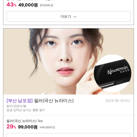
43
49,000원
%
87,000
원
패키지 보기 토글
[부산 남포점]
필러(국산 뉴라미스)
2026-08-15까지
팔자/앞광대/볼
얼굴 입체감 살리는 볼륨 필러
필러(국산 뉴라미스) 1cc
29
99,000원
%
140,000
원