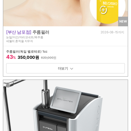
NEW
[부산 남포점]
주름필러
2026-08-15까지
눈밑/미간/마리오네트/목주름
세월의 흔적을 지우자
주름필러(독일 벨로테로) 1cc
43
350,000원
%
620,000
원
패키지 보기 토글