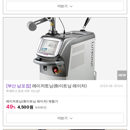
패키지 보기 토글
NEW
[부산 남포점]
레이저토닝(화이트닝 레이저)
2026-08-15까지
투명하고 맑은 피부 자신감!
레이저토닝(화이트닝 레이저) 체험가
49
4,500원
%
8,900
원
패키지 보기 토글