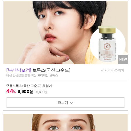
NEW
[부산 남포점]
보톡스(국산 고순도)
2026-08-15까지
내성 발생율을 줄인 국산 프리미엄 보톡스
주름보톡스(국산 고순도) 체험가
44
9,900원
%
17,800
원
패키지 보기 토글