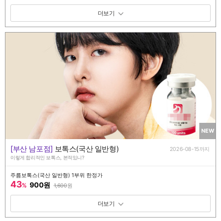
패키지 보기 토글
NEW
[부산 남포점]
보톡스(국산 일반형)
2026-08-15까지
이렇게 합리적인 보톡스, 본적있니?
주름보톡스(국산 일반형) 1부위 한정가
43
900원
%
1,600
원
패키지 보기 토글