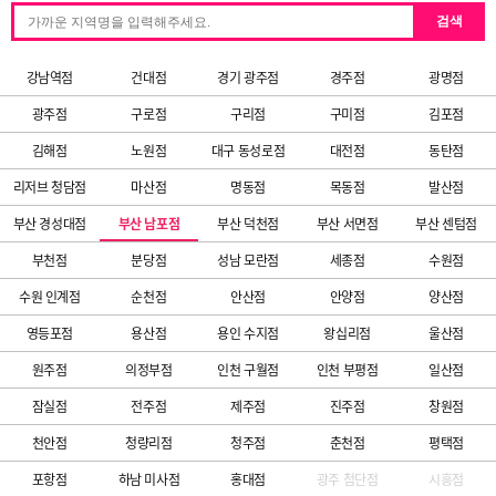
검색
강남역점
건대점
경기 광주점
경주점
광명점
광주점
구로점
구리점
구미점
김포점
김해점
노원점
대구 동성로점
대전점
동탄점
리저브 청담점
마산점
명동점
목동점
발산점
부산 경성대점
부산 남포점
부산 덕천점
부산 서면점
부산 센텀점
부천점
분당점
성남 모란점
세종점
수원점
수원 인계점
순천점
안산점
안양점
양산점
영등포점
용산점
용인 수지점
왕십리점
울산점
원주점
의정부점
인천 구월점
인천 부평점
일산점
잠실점
전주점
제주점
진주점
창원점
천안점
청량리점
청주점
춘천점
평택점
포항점
하남 미사점
홍대점
광주 첨단점
시흥점