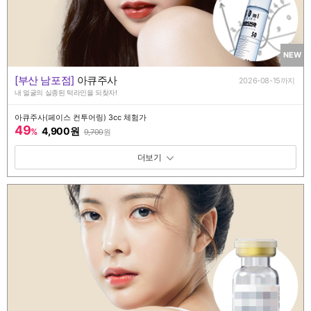
NEW
[부산 남포점]
아큐주사
2026-08-15까지
내 얼굴의 실종된 턱라인을 되찾자!
아큐주사(페이스 컨투어링) 3cc 체험가
49
4,900원
%
9,700
원
패키지 보기 토글