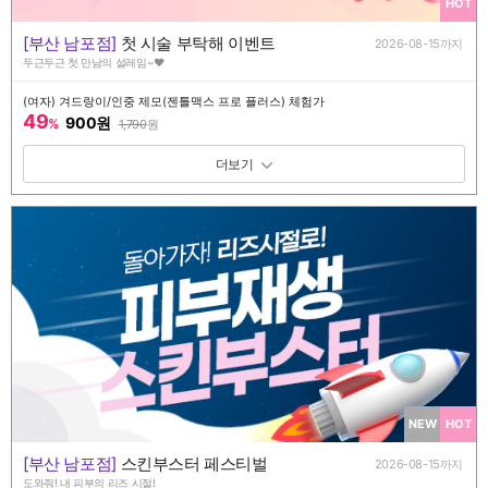
HOT
[부산 남포점]
첫 시술 부탁해 이벤트
2026-08-15까지
두근두근 첫 만남의 설레임~♥
(여자) 겨드랑이/인중 제모(젠틀맥스 프로 플러스) 체험가
49
900원
%
1,790
원
패키지 보기 토글
NEW
HOT
[부산 남포점]
스킨부스터 페스티벌
2026-08-15까지
도와줘! 내 피부의 리즈 시절!