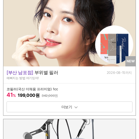
NEW
[부산 남포점]
부위별 필러
2026-08-15까지
예뻐지는 방법 여기있어!
코필러(국산 더채움 프리미엄) 1cc
41
199,000원
%
342,000
원
패키지 보기 토글