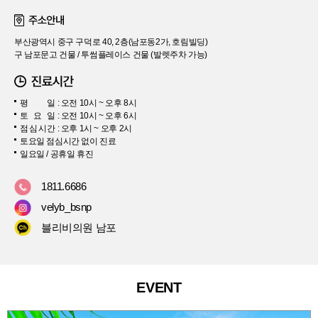
부산광역시 중구 구덕로 40, 2층(남포동2가, 호림빌딩)
구 남포문고 건물 / 투썸플레이스 건물 (발렛주차 가능)
평
일
: 오전 10시 ~ 오후 8시
토
요
일
: 오전 10시 ~ 오후 6시
점
심
시
간
: 오후 1시 ~ 오후 2시
토요일 점심시간 없이 진료
일요일 / 공휴일 휴진
1811.6686
velyb_bsnp
블리비의원 남포
EVENT