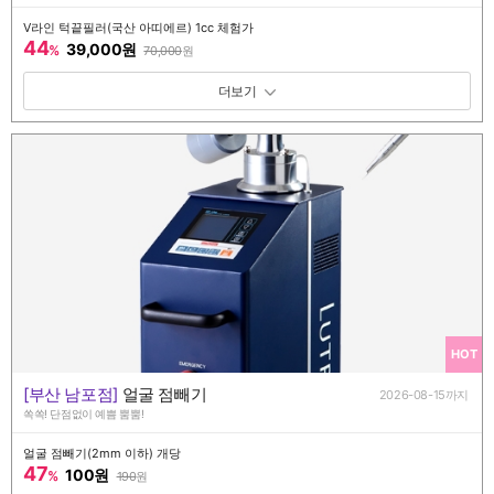
V라인 턱끝필러(국산 아띠에르) 1cc 체험가
44
39,000원
%
70,000
원
패키지 보기 토글
HOT
[부산 남포점]
얼굴 점빼기
2026-08-15까지
쏙쏙! 단점없이 예쁨 뿜뿜!
얼굴 점빼기(2mm 이하) 개당
47
100원
%
190
원