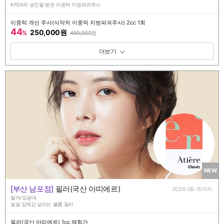
KFDA의 승인을 받은 이중턱 지방파괴주사
이중턱 개선 주사(식약처 이중턱 지방파괴주사) 2cc 1회
44
250,000원
%
450,000
원
패키지 보기 토글
NEW
[부산 남포점]
필러(국산 아띠에르)
2026-08-15까지
팔자/앞광대
얼굴 입체감 살리는 볼륨 필러
필러(국산 아띠에르) 1cc 체험가