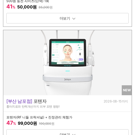
500원 동전 사이즈(단색) 1회
41
50,000원
%
85,000
원
패키지 보기 토글
NEW
[부산 남포점]
포텐자
2026-08-15까지
흉터치료와 탄력개선까지 피부 포텐 팡팡!
포텐자(RF 니들 프락셔널) + 진정관리 체험가
47
99,000원
%
190,000
원
패키지 보기 토글