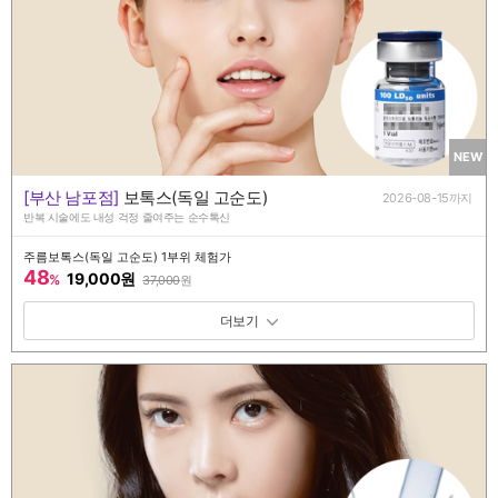
NEW
[부산 남포점]
보톡스(독일 고순도)
2026-08-15까지
반복 시술에도 내성 걱정 줄여주는 순수톡신
주름보톡스(독일 고순도) 1부위 체험가
48
19,000원
%
37,000
원
패키지 보기 토글