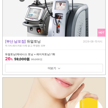
HOT
[부산 남포점]
듀얼토닝
2026-08-15까지
두가지 레이저로 더욱 맑고 투명한 피부
듀얼토닝(제네시스 토닝 + 레이저토닝) 1회
26
59,000원
%
80,000
원
패키지 보기 토글