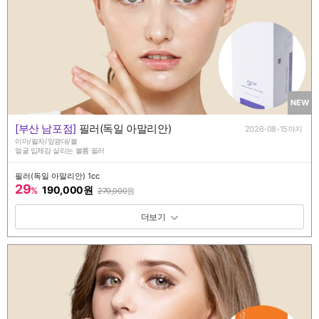
NEW
[부산 남포점]
필러(독일 아말리안)
2026-08-15까지
이마/팔자/앞광대/볼
얼굴 입체감 살리는 볼륨 필러
필러(독일 아말리안) 1cc
29
190,000원
%
270,000
원
패키지 보기 토글