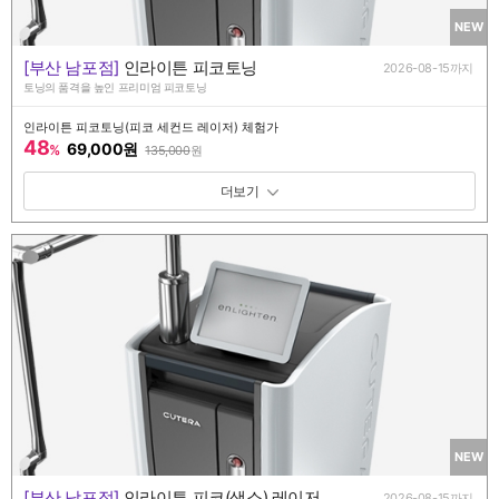
NEW
[부산 남포점]
인라이튼 피코토닝
2026-08-15까지
토닝의 품격을 높인 프리미엄 피코토닝
인라이튼 피코토닝(피코 세컨드 레이저) 체험가
48
69,000원
%
135,000
원
패키지 보기 토글
NEW
[부산 남포점]
인라이튼 피코(색소) 레이저
2026-08-15까지