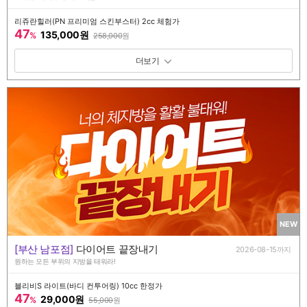
리쥬란힐러(PN 프리미엄 스킨부스터) 2cc 체험가
47
135,000원
%
258,000
원
패키지 보기 토글
NEW
[부산 남포점]
다이어트 끝장내기
2026-08-15까지
원하는 모든 부위의 지방을 태워라!
블리비S 라이트(바디 컨투어링) 10cc 한정가
47
29,000원
%
55,000
원