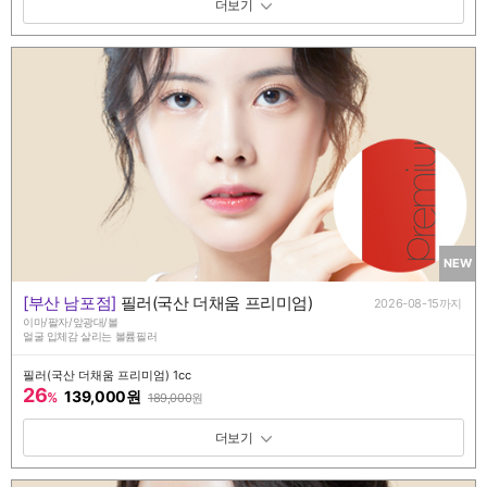
패키지 보기 토글
NEW
[부산 남포점]
필러(국산 더채움 프리미엄)
2026-08-15까지
이마/팔자/앞광대/볼
얼굴 입체감 살리는 볼륨필러
필러(국산 더채움 프리미엄) 1cc
26
139,000원
%
189,000
원
패키지 보기 토글