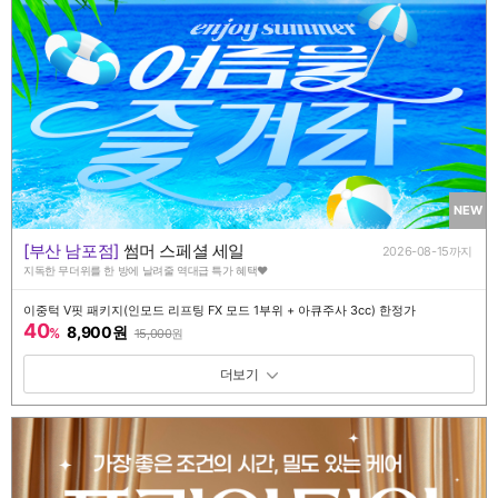
NEW
[부산 남포점]
썸머 스페셜 세일
2026-08-15까지
지독한 무더위를 한 방에 날려줄 역대급 특가 혜택♥️
이중턱 V핏 패키지(인모드 리프팅 FX 모드 1부위 + 아큐주사 3cc) 한정가
40
8,900원
%
15,000
원
패키지 보기 토글