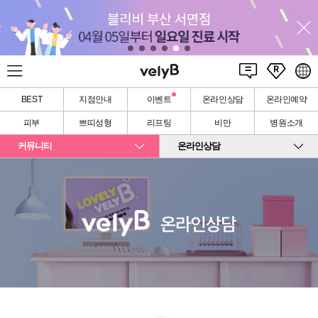
BEST
지점안내
이벤트
온라인상담
온라인예약
피부
쁘띠성형
리프팅
비만
병원소개
커뮤니티
온라인상담