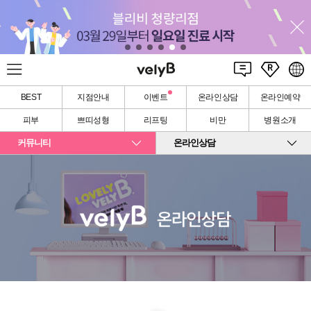
BEST
지점안내
이벤트
온라인상담
온라인예약
피부
쁘띠성형
리프팅
비만
병원소개
커뮤니티
온라인상담