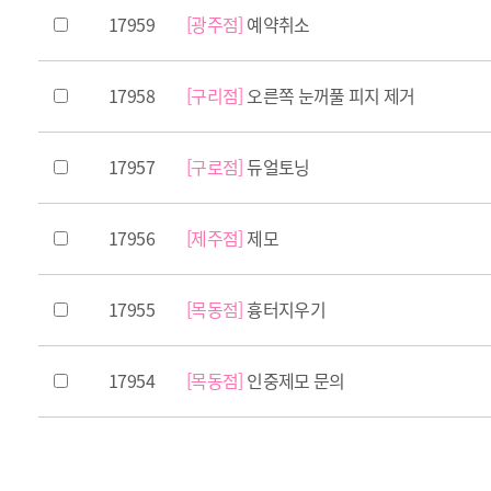
17959
[광주점]
예약취소
17958
[구리점]
오른쪽 눈꺼풀 피지 제거
17957
[구로점]
듀얼토닝
17956
[제주점]
제모
17955
[목동점]
흉터지우기
17954
[목동점]
인중제모 문의