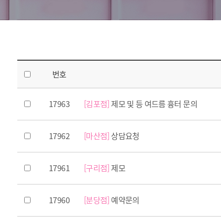
번호
17963
[김포점]
제모 및 등 여드름 흉터 문의
17962
[마산점]
상담요청
17961
[구리점]
제모
17960
[분당점]
예약문의