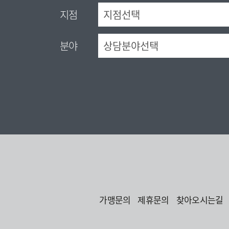
지점
분야
가맹문의
제휴문의
찾아오시는길