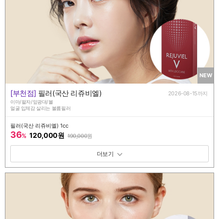
NEW
[부천점]
필러(국산 리쥬비엘)
2026-08-15까지
이마/팔자/앞광대/볼
얼굴 입체감 살리는 볼륨필러
필러(국산 리쥬비엘) 1cc
36
120,000원
%
190,000
원
패키지 보기 토글