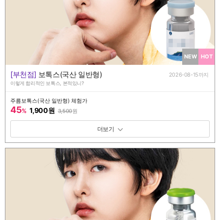
NEW
HOT
[부천점]
보톡스(국산 일반형)
2026-08-15까지
이렇게 합리적인 보톡스, 본적있니?
주름보톡스(국산 일반형) 체험가
45
1,900원
%
3,500
원
패키지 보기 토글