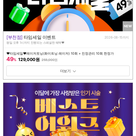
NEW
[부천점]
타임세일 이벤트
2026-08-15까지
평일 오후 1시까지 진행되는 스페셜한 혜택♥️
♥️타임세일♥️레이저토닝(화이트닝 레이저) 10회 + 진정관리 10회 한정가
49
129,000원
%
255,000
원
패키지 보기 토글