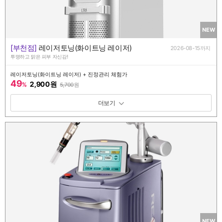
NEW
[부천점]
레이저토닝(화이트닝 레이저)
2026-08-15까지
투명하고 맑은 피부 자신감!
레이저토닝(화이트닝 레이저) + 진정관리 체험가
49
2,900원
%
5,700
원
패키지 보기 토글
NEW