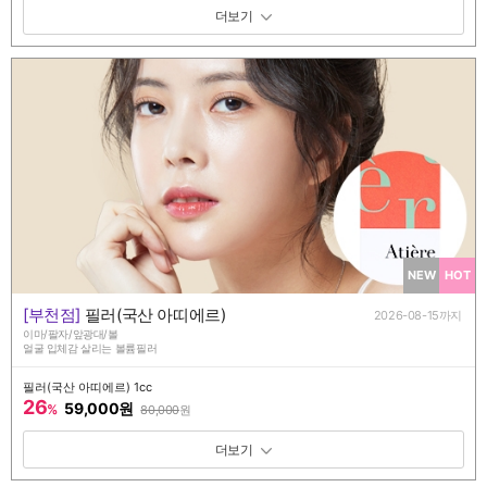
패키지 보기 토글
NEW
HOT
[부천점]
필러(국산 아띠에르)
2026-08-15까지
이마/팔자/앞광대/볼
얼굴 입체감 살리는 볼륨필러
필러(국산 아띠에르) 1cc
26
59,000원
%
80,000
원
패키지 보기 토글