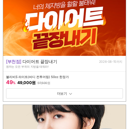
[부천점]
다이어트 끝장내기
2026-08-15까지
원하는 모든 부위의 지방을 태워라!
블리비S 라이트(바디 컨투어링) 50cc 한정가
49
49,000원
%
97,500
원
패키지 보기 토글