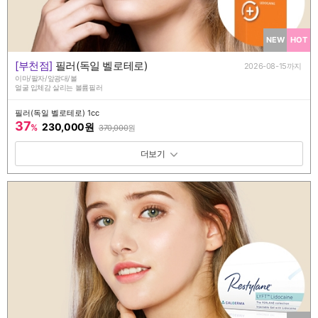
NEW
HOT
[부천점]
필러(독일 벨로테로)
2026-08-15까지
이마/팔자/앞광대/볼
얼굴 입체감 살리는 볼륨필러
필러(독일 벨로테로) 1cc
37
230,000원
%
370,000
원
패키지 보기 토글