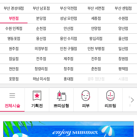
부산 경성대점
부산 남포점
부산 덕천점
부산 서면점
부산 센텀점
부천점
분당점
성남 모란점
세종점
수원점
수원 인계점
순천점
안산점
안양점
양산점
영등포점
용산점
용인 수지점
왕십리점
울산점
원주점
의정부점
인천 구월점
인천 부평점
일산점
잠실점
전주점
제주점
진주점
창원점
천안점
청량리점
청주점
춘천점
평택점
포항점
하남 미사점
홍대점
광주 첨단점
시흥점
전체시술
기획전
쁘띠성형
피부
리프팅
부스