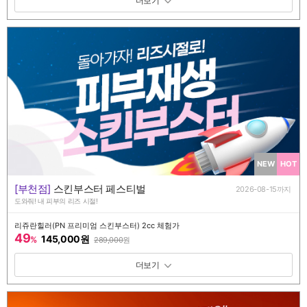
패키지 보기 토글
NEW
HOT
[부천점]
스킨부스터 페스티벌
2026-08-15까지
도와줘! 내 피부의 리즈 시절!
리쥬란힐러(PN 프리미엄 스킨부스터) 2cc 체험가
49
145,000원
%
289,000
원
패키지 보기 토글