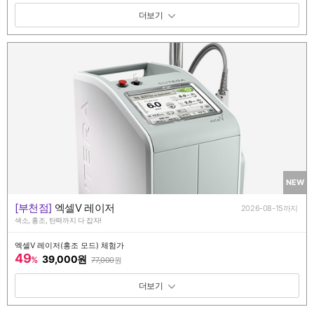
패키지 보기 토글
NEW
[부천점]
엑셀V 레이저
2026-08-15까지
색소, 홍조, 탄력까지 다 잡자!
엑셀V 레이저(홍조 모드) 체험가
49
39,000원
%
77,000
원
패키지 보기 토글