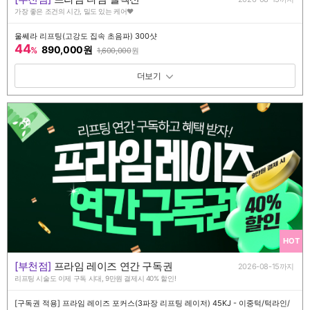
가장 좋은 조건의 시간, 밀도 있는 케어♥️
울쎄라 리프팅(고강도 집속 초음파) 300샷
44
890,000원
%
1,600,000
원
패키지 보기 토글
HOT
[부천점]
프라임 레이즈 연간 구독권
2026-08-15까지
리프팅 시술도 이제 구독 시대, 9만원 결제시 40% 할인!
[구독권 적용] 프라임 레이즈 포커스(3파장 리프팅 레이저) 45KJ - 이중턱/턱라인/