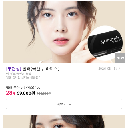
NEW
[부천점]
필러(국산 뉴라미스)
2026-08-15까지
이마/팔자/앞광대/볼
얼굴 입체감 살리는 볼륨필러
필러(국산 뉴라미스) 1cc
28
99,000원
%
138,000
원
패키지 보기 토글