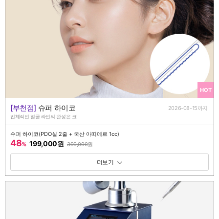
HOT
[부천점]
슈퍼 하이코
2026-08-15까지
입체적인 얼굴 라인의 완성은 코!
슈퍼 하이코(PDO실 2줄 + 국산 아띠에르 1cc)
48
199,000원
%
390,000
원
패키지 보기 토글