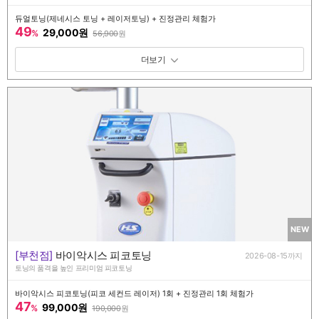
듀얼토닝(제네시스 토닝 + 레이저토닝) + 진정관리 체험가
49
29,000원
%
56,900
원
패키지 보기 토글
NEW
[부천점]
바이악시스 피코토닝
2026-08-15까지
토닝의 품격을 높인 프리미엄 피코토닝
바이악시스 피코토닝(피코 세컨드 레이저) 1회 + 진정관리 1회 체험가
47
99,000원
%
190,000
원