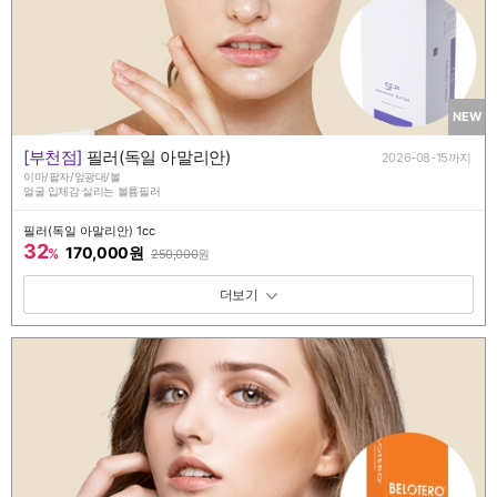
NEW
[부천점]
필러(독일 아말리안)
2026-08-15까지
이마/팔자/앞광대/볼
얼굴 입체감 살리는 볼륨필러
필러(독일 아말리안) 1cc
32
170,000원
%
250,000
원
패키지 보기 토글