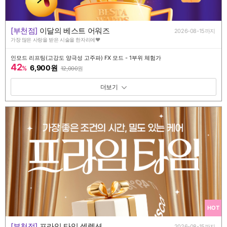
[부천점]
이달의 베스트 어워즈
2026-08-15까지
가장 많은 사랑을 받은 시술을 한자리에♥
인모드 리프팅(고강도 양극성 고주파) FX 모드 - 1부위 체험가
42
6,900원
%
12,000
원
패키지 보기 토글
HOT
[부천점]
프라임 타임 셀렉션
2026-08-15까지