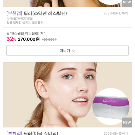
NEW
[부천점]
필러(스웨덴 레스틸렌)
2026-08-15까지
이마/팔자/앞광대/볼
얼굴 입체감 살리는 볼륨필러
필러(스웨덴 레스틸렌) 1cc
32
270,000원
%
400,000
원
패키지 보기 토글
NEW
[부천점]
필러(미국 쥬비덤)
2026-08-15까지