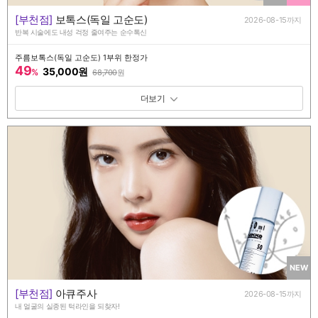
[부천점]
보톡스(독일 고순도)
2026-08-15까지
반복 시술에도 내성 걱정 줄여주는 순수톡신
주름보톡스(독일 고순도) 1부위 한정가
49
35,000원
%
68,700
원
패키지 보기 토글
NEW
[부천점]
아큐주사
2026-08-15까지
내 얼굴의 실종된 턱라인을 되찾자!