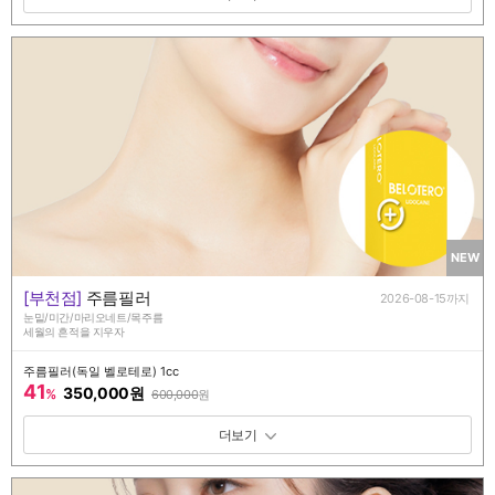
NEW
[부천점]
주름필러
2026-08-15까지
눈밑/미간/마리오네트/목주름
세월의 흔적을 지우자
주름필러(독일 벨로테로) 1cc
41
350,000원
%
600,000
원
패키지 보기 토글