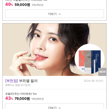
49
59,000원
%
115,700
원
패키지 보기 토글
NEW
[부천점]
부위별 필러
2026-08-15까지
예뻐지는 방법 여기있어!
코필러(국산 아띠에르) 1cc
43
79,000원
%
140,000
원
패키지 보기 토글