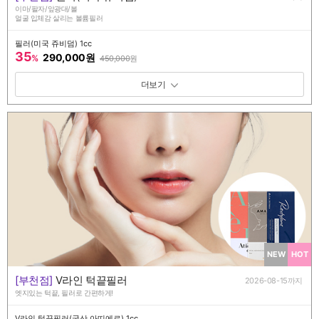
이마/팔자/앞광대/볼
얼굴 입체감 살리는 볼륨필러
필러(미국 쥬비덤) 1cc
35
290,000원
%
450,000
원
패키지 보기 토글
NEW
HOT
[부천점]
V라인 턱끝필러
2026-08-15까지
엣지있는 턱끝, 필러로 간편하게!
V라인 턱끝필러(국산 아띠에르) 1cc