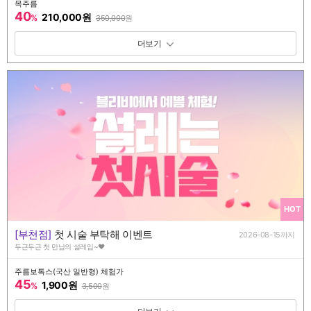
목주름
40
210,000원
%
350,000
원
패키지 보기 토글
HOT
[부천점]
첫 시술 부탁해 이벤트
2026-08-15까지
두근두근 첫 만남의 설레임~♥
주름보톡스(국산 일반형) 체험가
45
1,900원
%
3,500
원