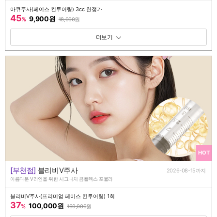
아큐주사(페이스 컨투어링) 3cc 한정가
45
9,900원
%
18,000
원
패키지 보기 토글
HOT
[부천점]
블리비V주사
2026-08-15까지
아름다운 V라인을 위한 시그니처 콤플렉스 포뮬라
블리비V주사(프리미엄 페이스 컨투어링) 1회
37
100,000원
%
160,000
원