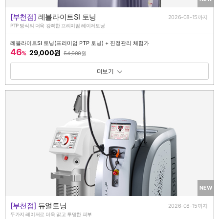
[부천점]
레블라이트SI 토닝
2026-08-15까지
PTP 방식의 더욱 강력한 프리미엄 레이저토닝
레블라이트SI 토닝(프리미엄 PTP 토닝) + 진정관리 체험가
46
29,000원
%
54,000
원
패키지 보기 토글
NEW
[부천점]
듀얼토닝
2026-08-15까지
두가지 레이저로 더욱 맑고 투명한 피부