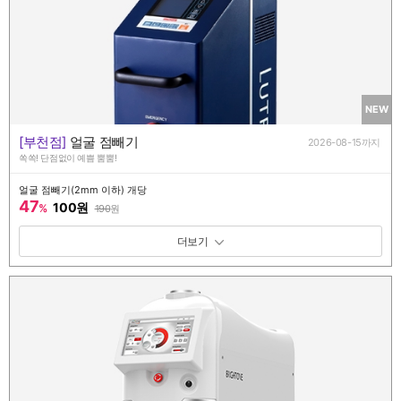
NEW
[부천점]
얼굴 점빼기
2026-08-15까지
쏙쏙! 단점없이 예쁨 뿜뿜!
얼굴 점빼기(2mm 이하) 개당
47
100원
%
190
원
패키지 보기 토글