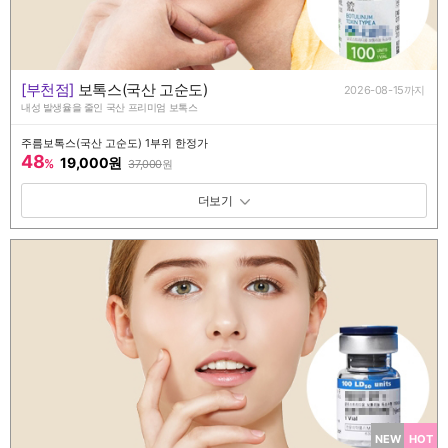
[부천점]
보톡스(국산 고순도)
2026-08-15까지
내성 발생율을 줄인 국산 프리미엄 보톡스
주름보톡스(국산 고순도) 1부위 한정가
48
19,000원
%
37,000
원
패키지 보기 토글
NEW
HOT