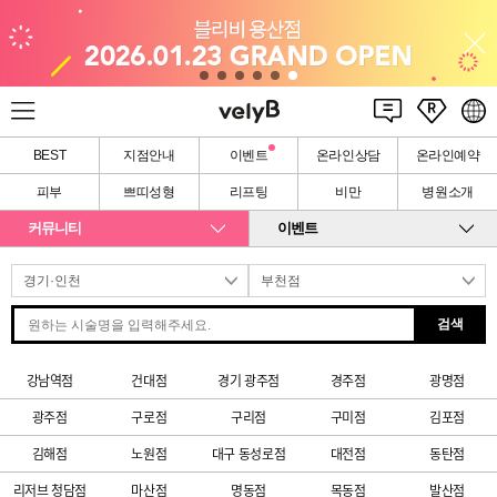
BEST
지점안내
이벤트
온라인상담
온라인예약
피부
쁘띠성형
리프팅
비만
병원소개
커뮤니티
이벤트
검색
강남역점
건대점
경기 광주점
경주점
광명점
광주점
구로점
구리점
구미점
김포점
김해점
노원점
대구 동성로점
대전점
동탄점
리저브 청담점
마산점
명동점
목동점
발산점