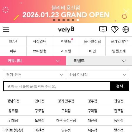
BEST
지점안내
이벤트
온라인상담
온라인예약
피부
쁘띠성형
리프팅
비만
병원소개
커뮤니티
이벤트
검색
강남역점
건대점
경기 광주점
경주점
광명점
광주점
구로점
구리점
구미점
김포점
김해점
노원점
대구 동성로점
대전점
동탄점
리저브 청담점
마산점
명동점
목동점
발산점