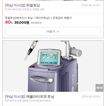
[하남 미사점]
듀얼토닝
2026-08-15까지
두가지 레이저로 더욱 맑고 투명한 피부
듀얼토닝(제네시스 토닝 + 레이저토닝) + 진정관리 체험가
40
39,000원
%
65,000
원
패키지 보기 토글
NEW
[하남 미사점]
레블라이트SI 토닝
2026-08-15까지
PTP 방식의 더욱 강력한 프리미엄 레이저토닝