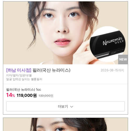
NEW
[하남 미사점]
필러(국산 뉴라미스)
2026-08-15까지
이마/팔자/앞광대/볼
얼굴 입체감 살리는 볼륨필러
필러(국산 뉴라미스) 1cc
14
119,000원
%
139,000
원
패키지 보기 토글