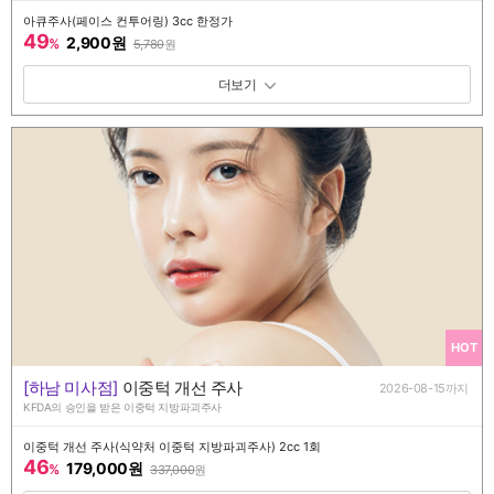
아큐주사(페이스 컨투어링) 3cc 한정가
49
2,900원
%
5,780
원
패키지 보기 토글
HOT
[하남 미사점]
이중턱 개선 주사
2026-08-15까지
KFDA의 승인을 받은 이중턱 지방파괴주사
이중턱 개선 주사(식약처 이중턱 지방파괴주사) 2cc 1회
46
179,000원
%
337,000
원