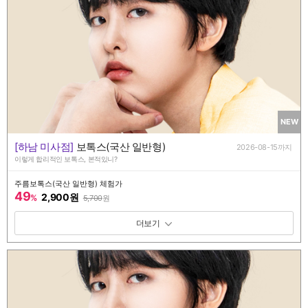
NEW
[하남 미사점]
보톡스(국산 일반형)
2026-08-15까지
이렇게 합리적인 보톡스, 본적있니?
주름보톡스(국산 일반형) 체험가
49
2,900원
%
5,700
원
패키지 보기 토글