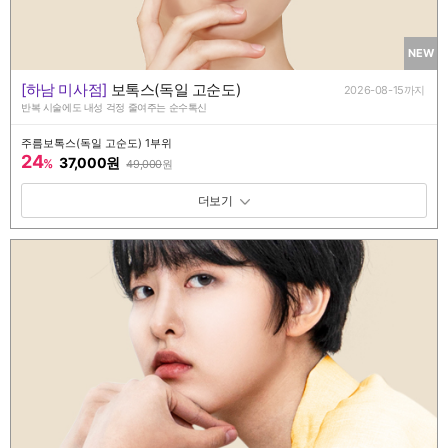
NEW
[하남 미사점]
보톡스(독일 고순도)
2026-08-15까지
반복 시술에도 내성 걱정 줄여주는 순수톡신
주름보톡스(독일 고순도) 1부위
24
37,000원
%
49,000
원
패키지 보기 토글