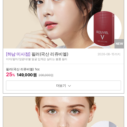
NEW
[하남 미사점]
필러(국산 리쥬비엘)
2026-08-15까지
이마/팔자/앞광대/볼 얼굴 입체감 살리는 볼륨 필러
필러(국산 리쥬비엘) 1cc
25
149,000원
%
200,000
원
패키지 보기 토글