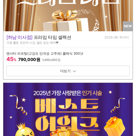
NEW
[하남 미사점]
프라임 타임 셀렉션
2026-08-15까지
가장 좋은 조건의 시간, 밀도 있는 케어♥️
덴서티 리프팅(고강도 단극성 고주파) 클래식 300샷
45
790,000원
%
1,450,000
원
패키지 보기 토글