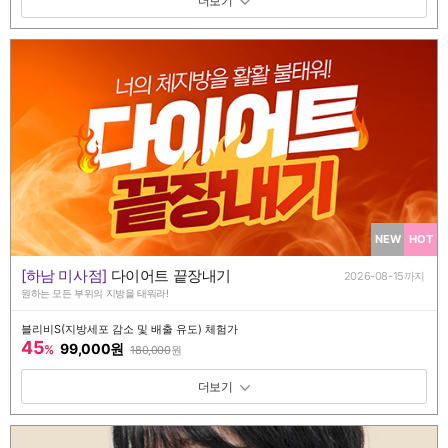
패키지 보기 토글
NEW
HOT
[하남 미사점]
다이어트 끝장내기
2026-08-15까지
원하는 모든 부위의 지방을 태워라!
블리비S(지방세포 감소 및 배출 유도) 체험가
45
99,000원
%
180,000
원
패키지 보기 토글