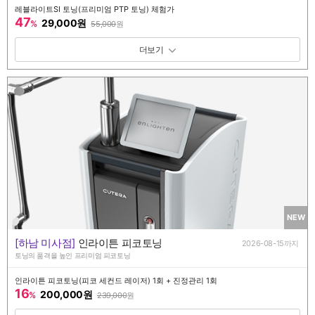
레블라이트SI 토닝(프리미엄 PTP 토닝) 체험가
47
29,000원
%
55,000
원
패키지 보기 토글
NEW
[하남 미사점]
인라이튼 피코토닝
2026-08-15까지
토닝의 품격을 높인 프리미엄 피코토닝
인라이튼 피코토닝(피코 세컨드 레이저) 1회 + 진정관리 1회
16
200,000원
%
239,000
원