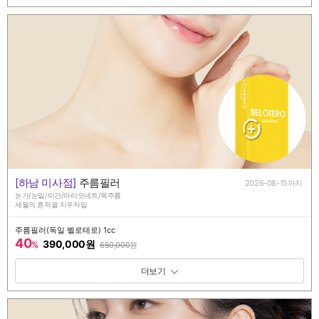
[하남 미사점]
주름필러
2026-08-15까지
눈가/눈밑/미간/마리오네트/목주름
세월의 흔적을 지우자밑
주름필러(독일 벨로테로) 1cc
40
390,000원
%
650,000
원
패키지 보기 토글