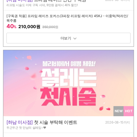
리프팅 시술도 이제 구독 시대, 9만원 결제시 40% 할인!
[구독권 적용] 프라임 레이즈 포커스(3파장 리프팅 레이저) 45KJ - 이중턱/턱라인/
목주름
40
210,000원
%
350,000
원
패키지 보기 토글
NEW
HOT
[하남 미사점]
첫 시술 부탁해 이벤트
2026-08-15까지
두근두근 첫 만남의 설레임~♥