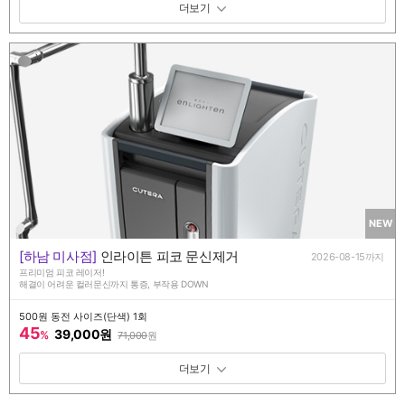
패키지 보기 토글
NEW
[하남 미사점]
인라이튼 피코 문신제거
2026-08-15까지
프리미엄 피코 레이저!
해결이 어려운 컬러문신까지 통증, 부작용 DOWN
500원 동전 사이즈(단색) 1회
45
39,000원
%
71,000
원
패키지 보기 토글