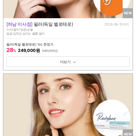
NEW
[하남 미사점]
필러(독일 벨로테로)
2026-08-15까지
이마/팔자/앞광대/볼
얼굴 입체감 살리는 볼륨 필러
필러(독일 벨로테로) 1cc 한정가
28
249,000원
%
349,000
원
패키지 보기 토글
NEW