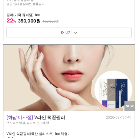
얼굴 입체감 살리는 볼륨필러
필러(미국 쥬비덤) 1cc
22
350,000원
%
450,000
원
패키지 보기 토글
NEW
[하남 미사점]
V라인 턱끝필러
2026-08-15까지
엣지있는 턱끝, 필러로 간편하게!
V라인 턱끝필러(국산 벨라스트) 1cc 체험가