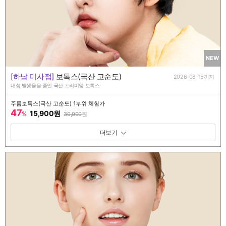
NEW
[하남 미사점]
보톡스(국산 고순도)
2026-08-15까지
내성 발생율을 줄인 국산 프리미엄 보톡스
주름보톡스(국산 고순도) 1부위 체험가
47
15,900원
%
30,000
원
패키지 보기 토글