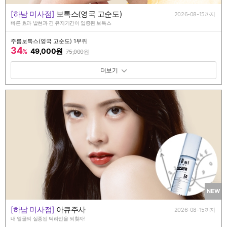
[하남 미사점]
보톡스(영국 고순도)
2026-08-15까지
빠른 효과 발현과 긴 유지기간이 입증된 보톡스
주름보톡스(영국 고순도) 1부위
34
49,000원
%
75,000
원
패키지 보기 토글
NEW
[하남 미사점]
아큐주사
2026-08-15까지
내 얼굴의 실종된 턱라인을 되찾자!