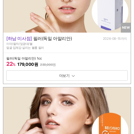
NEW
[하남 미사점]
필러(독일 아말리안)
2026-08-15까지
이마/팔자/앞광대/볼
얼굴 입체감 살리는 볼륨 필러
필러(독일 아말리안) 1cc
22
179,000원
%
230,000
원
패키지 보기 토글