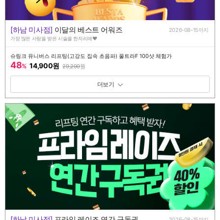
[하남 미사점]
이달의 베스트 어워즈
2026-08-15까지
가장 많은 사랑을 받은 시술을 한자리에♥
슈링크 유니버스 리프팅(고강도 집속 초음파) 울트라F 100샷 체험가
48
14,900원
%
29,200
원
패키지 보기 토글
[하남 미사점]
프라임 레이즈 연간 구독권
2026-08-15까지