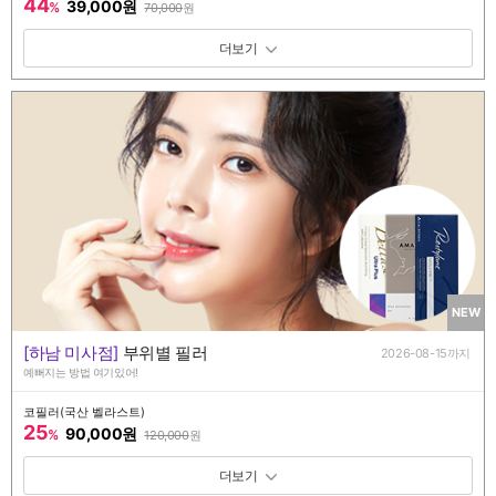
44
39,000원
%
70,000
원
패키지 보기 토글
NEW
[하남 미사점]
부위별 필러
2026-08-15까지
예뻐지는 방법 여기있어!
코필러(국산 벨라스트)
25
90,000원
%
120,000
원
패키지 보기 토글