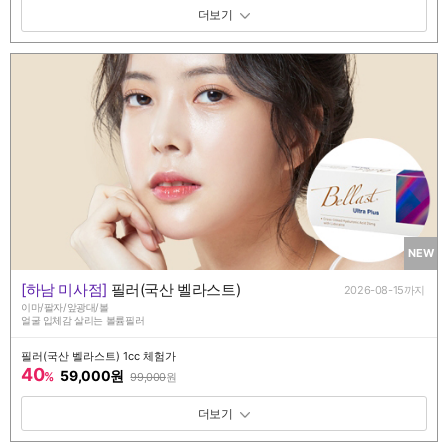
패키지 보기 토글
NEW
[하남 미사점]
필러(국산 벨라스트)
2026-08-15까지
이마/팔자/앞광대/볼
얼굴 입체감 살리는 볼륨필러
필러(국산 벨라스트) 1cc 체험가
40
59,000원
%
99,000
원
패키지 보기 토글