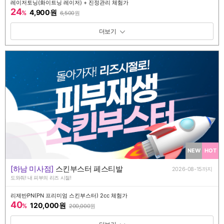
레이저토닝(화이트닝 레이저) + 진정관리 체험가
24
4,900원
%
6,500
원
패키지 보기 토글
NEW
HOT
[하남 미사점]
스킨부스터 페스티발
2026-08-15까지
도와줘! 내 피부의 리즈 시절!
리제반PN(PN 프리미엄 스킨부스터) 2cc 체험가
40
120,000원
%
200,000
원