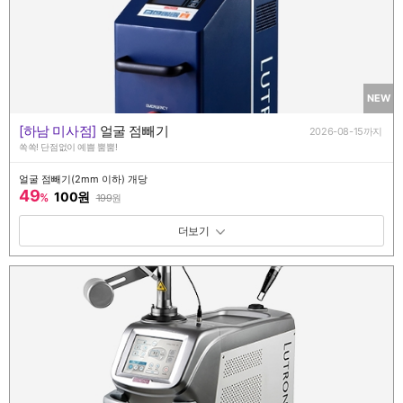
NEW
[하남 미사점]
얼굴 점빼기
2026-08-15까지
쏙쏙! 단점없이 예쁨 뿜뿜!
얼굴 점빼기(2mm 이하) 개당
49
100원
%
199
원
패키지 보기 토글