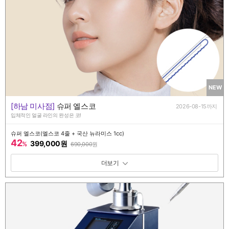
NEW
[하남 미사점]
슈퍼 엘스코
2026-08-15까지
입체적인 얼굴 라인의 완성은 코!
슈퍼 엘스코(엘스코 4줄 + 국산 뉴라미스 1cc)
42
399,000원
%
690,000
원
패키지 보기 토글