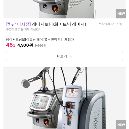
NEW
[하남 미사점]
레이저토닝(화이트닝 레이저)
2026-08-15까지
투명하고 맑은 피부 자신감!
레이저토닝(화이트닝 레이저) + 진정관리 체험가
45
4,900원
%
9,000
원
패키지 보기 토글
NEW