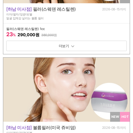
[하남 미사점]
필러(스웨덴 레스틸렌)
2026-08-15까지
이마/팔자/앞광대/볼
얼굴 입체감 살리는 볼륨 필러
필러(스웨덴 레스틸렌) 1cc
23
290,000원
%
380,000
원
패키지 보기 토글
NEW
HOT
[하남 미사점]
볼륨필러(미국 쥬비덤)
2026-08-15까지
이마/팔자/앞광대/볼