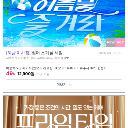
NEW
HOT
[하남 미사점]
썸머 스페셜 세일
2026-08-15까지
지독한 무더위를 한 방에 날려줄 역대급 특가 혜택♥️
이중턱 V핏 패키지(인모드 리프팅 FX 모드 1부위 + 아큐주사 3cc) 한정가
49
12,900원
%
25,700
원
패키지 보기 토글