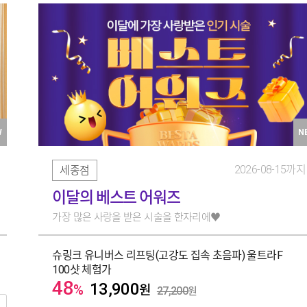
W
N
2026-08-15까지
세종점
이달의 베스트 어워즈
가장 많은 사랑을 받은 시술을 한자리에♥
슈링크 유니버스 리프팅(고강도 집속 초음파) 울트라F
100샷 체험가
48
13,900
%
원
27,200
원