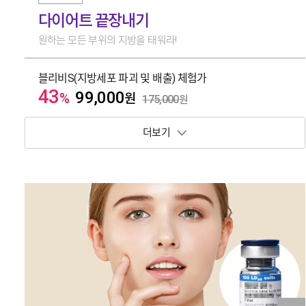
다이어트 끝장내기
원하는 모든 부위의 지방을 태워라!
블리비S(지방세포 파괴 및 배출) 체험가
43
99,000
%
원
175,000
원
보기 토글