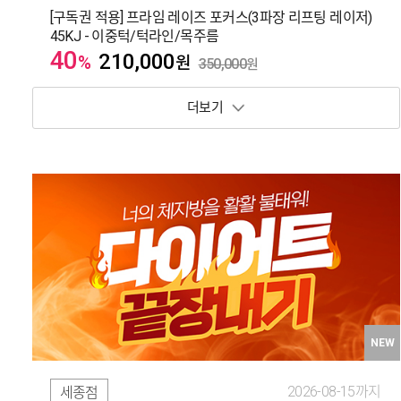
[구독권 적용] 프라임 레이즈 포커스(3파장 리프팅 레이저)
45KJ - 이중턱/턱라인/목주름
40
210,000
%
원
350,000
원
보기 토글
NEW
2026-08-15까지
세종점