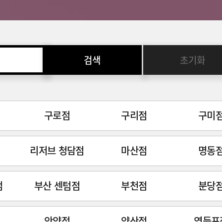
검색
초기화
구로점
구리점
구미
리저브 청담점
마산점
명동
점
부산 센텀점
부천점
분당
안양점
양산점
영등포