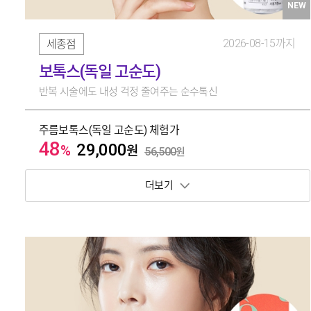
NEW
2026-08-15까지
세종점
보톡스(독일 고순도)
반복 시술에도 내성 걱정 줄여주는 순수톡신
주름보톡스(독일 고순도) 체험가
48
29,000
%
원
56,500
원
보기 토글