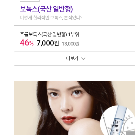
보톡스(국산 일반형)
이렇게 합리적인 보톡스, 본적있니?
주름보톡스(국산 일반형) 1부위
46
7,000
%
원
13,000
원
보기 토글