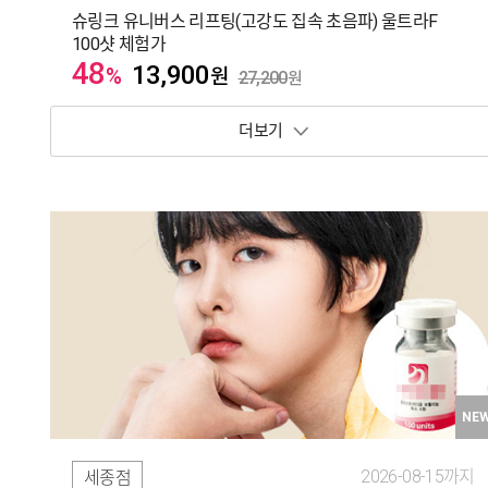
슈링크 유니버스 리프팅(고강도 집속 초음파) 울트라F
100샷 체험가
48
13,900
%
원
27,200
원
보기 토글
NE
2026-08-15까지
세종점