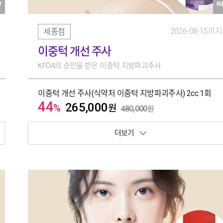
W
N
2026-08-15까지
세종점
이중턱 개선 주사
KFDA의 승인을 받은 이중턱 지방파괴주사
이중턱 개선 주사(식약처 이중턱 지방파괴주사) 2cc 1회
44
265,000
%
원
480,000
원
보기 토글