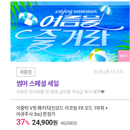
HOT
2026-08-15까지
세종점
썸머 스페셜 세일
지독한 무더위를 한 방에 날려줄 역대급 특가 혜택♥️
이중턱 V핏 패키지(인모드 리프팅 FX 모드 1부위 +
아큐주사 3cc) 한정가
37
24,900
%
원
40,000
원