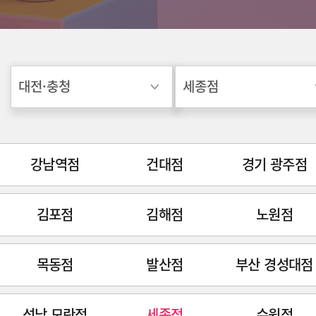
강남역점
건대점
경기 광주점
김포점
김해점
노원점
목동점
발산점
부산 경성대점
성남 모란점
세종점
수원점