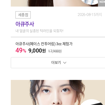
NE
2026-08-15까지
세종점
아큐주사
내 얼굴의 실종된 턱라인을 되찾자!
아큐주사(페이스 컨투어링) 3cc 체험가
49
9,000
%
원
17,900
원
보기 토글