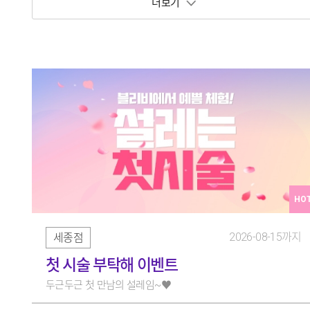
보기 토글
HO
2026-08-15까지
세종점
첫 시술 부탁해 이벤트
두근두근 첫 만남의 설레임~♥