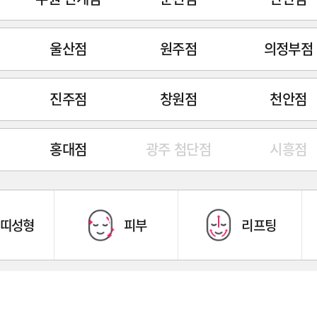
울산점
원주점
의정부점
진주점
창원점
천안점
홍대점
광주 첨단점
시흥점
띠성형
피부
리프팅