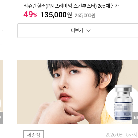
리쥬란힐러(PN 프리미엄 스킨부스터) 2cc 체험가
49
135,000
%
원
265,000
원
보기 토글
W
N
2026-08-15까지
세종점