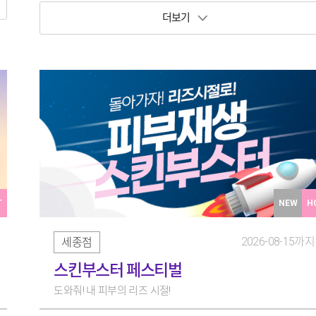
보기 토글
T
NEW
H
2026-08-15까지
세종점
스킨부스터 페스티벌
도와줘! 내 피부의 리즈 시절!