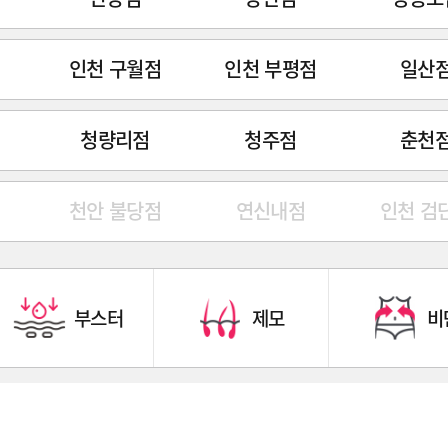
인천 구월점
인천 부평점
일산
청량리점
청주점
춘천
천안 불당점
연신내점
인천 검
부스터
제모
비