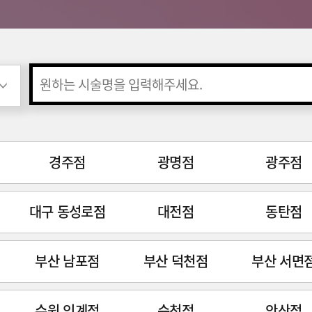
경주점
광명점
광주점
대구 동성로점
대전점
동탄점
부산 남포점
부산 덕천점
부산 서면
수원 인계점
순천점
안산점