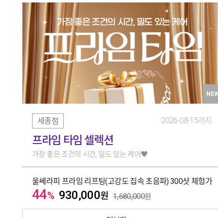
NE
2026-08-15까지
세종점
프라임 타임 셀렉션
가장 좋은 조건의 시간, 밀도 있는 케어♥️
울쎄라피 프라임 리프팅(고강도 집속 초음파) 300샷 체험가
44
930,000
%
원
1,680,000
원