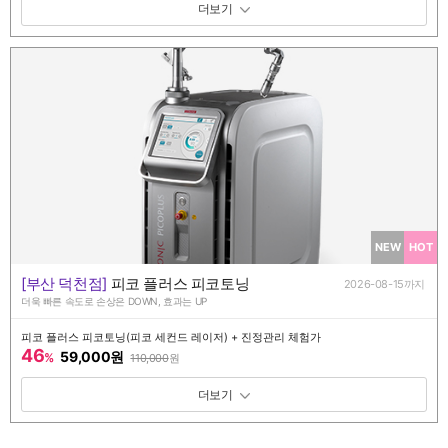
패키지 보기 토글
NEW
HOT
[부산 덕천점]
피코 플러스 피코토닝
2026-08-15까지
더욱 빠른 속도로 손상은 DOWN, 효과는 UP
피코 플러스 피코토닝(피코 세컨드 레이저) + 진정관리 체험가
46
59,000원
%
110,000
원
패키지 보기 토글