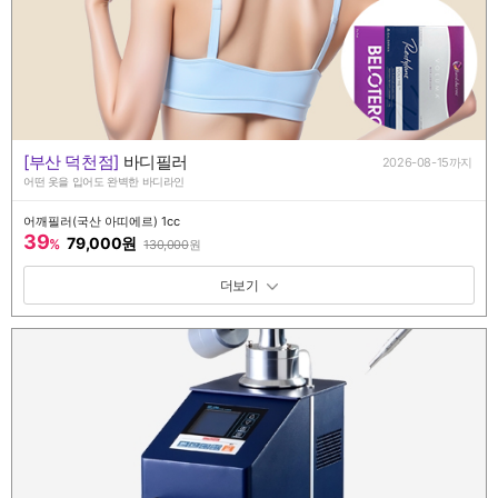
[부산 덕천점]
바디필러
2026-08-15까지
어떤 옷을 입어도 완벽한 바디라인
어깨필러(국산 아띠에르) 1cc
39
79,000원
%
130,000
원
패키지 보기 토글