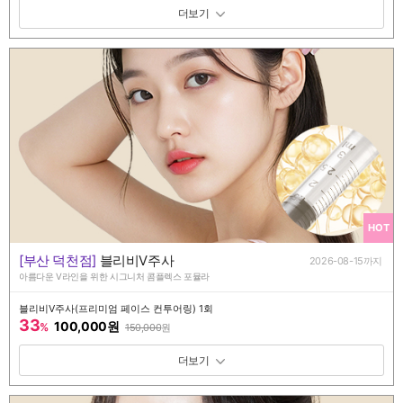
패키지 보기 토글
HOT
[부산 덕천점]
블리비V주사
2026-08-15까지
아름다운 V라인을 위한 시그니처 콤플렉스 포뮬라
블리비V주사(프리미엄 페이스 컨투어링) 1회
33
100,000원
%
150,000
원
패키지 보기 토글