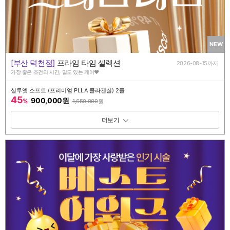
NEW
[부산 덕천점]
프라임 타임 셀렉션
2026-08-15까지
가장 좋은 조건의 시간, 밀도 있는 케어♥️
실루엣 소프트 (프리미엄 PLLA 콜라겐실) 2줄
45
900,000원
%
1,650,000
원
패키지 보기 토글