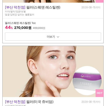
[부산 덕천점]
필러(스웨덴 레스틸렌)
2026-08-15까지
이마/팔자/앞광대/볼
얼굴 입체감 살리는 볼륨필러
필러(스웨덴 레스틸렌) 1cc
44
270,000원
%
490,000
원
패키지 보기 토글
HOT
[부산 덕천점]
필러(미국 쥬비덤)
2026-08-15까지
이마/팔자/앞광대/볼