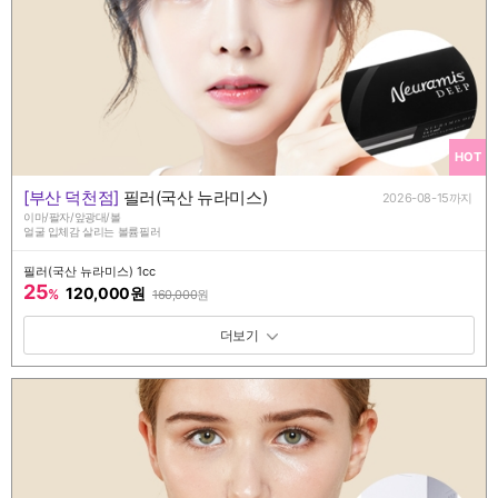
HOT
[부산 덕천점]
필러(국산 뉴라미스)
2026-08-15까지
이마/팔자/앞광대/볼
얼굴 입체감 살리는 볼륨필러
필러(국산 뉴라미스) 1cc
25
120,000원
%
160,000
원
패키지 보기 토글