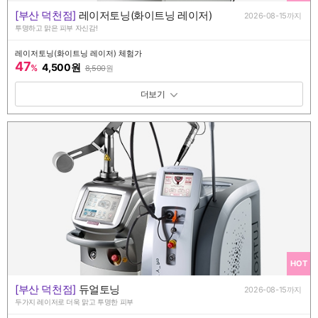
[부산 덕천점]
레이저토닝(화이트닝 레이저)
2026-08-15까지
투명하고 맑은 피부 자신감!
레이저토닝(화이트닝 레이저) 체험가
47
4,500원
%
8,500
원
패키지 보기 토글
HOT
[부산 덕천점]
듀얼토닝
2026-08-15까지
두가지 레이저로 더욱 맑고 투명한 피부