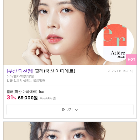
HOT
[부산 덕천점]
필러(국산 아띠에르)
2026-08-15까지
이마/팔자/앞광대/볼
얼굴 입체감 살리는 볼륨필러
필러(국산 아띠에르) 1cc
31
69,000원
%
100,000
원
패키지 보기 토글