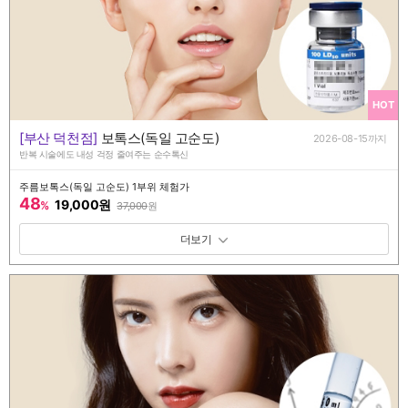
HOT
[부산 덕천점]
보톡스(독일 고순도)
2026-08-15까지
반복 시술에도 내성 걱정 줄여주는 순수톡신
주름보톡스(독일 고순도) 1부위 체험가
48
19,000원
%
37,000
원
패키지 보기 토글