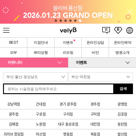
BEST
지점안내
이벤트
온라인상담
온라인예약
피부
쁘띠성형
리프팅
비만
병원소개
커뮤니티
이벤트
검색
강남역점
건대점
경기 광주점
경주점
광명점
광주점
구로점
구리점
구미점
김포점
김해점
노원점
대구 동성로점
대전점
동탄점
리저브 청담점
마산점
명동점
목동점
발산점