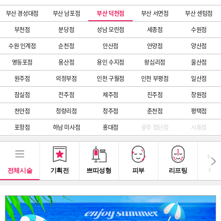
부산 경성대점
부산 남포점
부산 덕천점
부산 서면점
부산 센텀점
부천점
분당점
성남 모란점
세종점
수원점
수원 인계점
순천점
안산점
안양점
양산점
영등포점
용산점
용인 수지점
왕십리점
울산점
원주점
의정부점
인천 구월점
인천 부평점
일산점
잠실점
전주점
제주점
진주점
창원점
천안점
청량리점
청주점
춘천점
평택점
포항점
하남 미사점
홍대점
광주 첨단점
시흥점
전체시술
기획전
쁘띠성형
피부
리프팅
부스