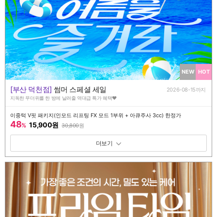
NEW
HOT
[부산 덕천점]
썸머 스페셜 세일
2026-08-15까지
지독한 무더위를 한 방에 날려줄 역대급 특가 혜택♥️
이중턱 V핏 패키지(인모드 리프팅 FX 모드 1부위 + 아큐주사 3cc) 한정가
48
15,900원
%
30,800
원
패키지 보기 토글