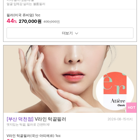
얼굴 입체감 살리는 볼륨필러
필러(미국 쥬비덤) 1cc
44
270,000원
%
490,000
원
패키지 보기 토글
HOT
[부산 덕천점]
V라인 턱끝필러
2026-08-15까지
엣지있는 턱끝, 필러로 간편하게!
V라인 턱끝필러(국산 아띠에르) 1cc