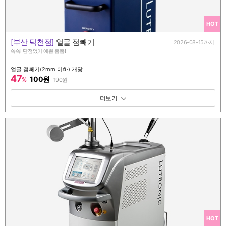
HOT
[부산 덕천점]
얼굴 점빼기
2026-08-15까지
쏙쏙! 단점없이 예쁨 뿜뿜!
얼굴 점빼기(2mm 이하) 개당
47
100원
%
190
원
패키지 보기 토글
HOT