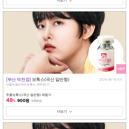
패키지 보기 토글
HOT
[부산 덕천점]
보톡스(국산 일반형)
2026-08-15까지
이렇게 합리적인 보톡스, 본적있니?
주름보톡스(국산 일반형) 체험가
48
900원
%
1,750
원
패키지 보기 토글