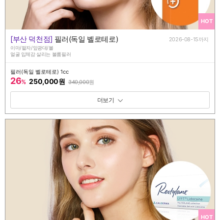
HOT
[부산 덕천점]
필러(독일 벨로테로)
2026-08-15까지
이마/팔자/앞광대/볼
얼굴 입체감 살리는 볼륨필러
필러(독일 벨로테로) 1cc
26
250,000원
%
340,000
원
패키지 보기 토글
HOT