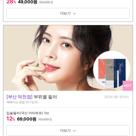
28
49,000원
%
69,000
원
패키지 보기 토글
HOT
[부산 덕천점]
부위별 필러
2026-08-15까지
예뻐지는 방법 여기있어!
입술필러(국산 아띠에르) 1cc
12
69,000원
%
79,000
원
패키지 보기 토글