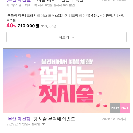
리프팅 시술도 이제 구독 시대, 9만원 결제시 40% 할인!
[구독권 적용] 프라임 레이즈 포커스(3파장 리프팅 레이저) 45KJ - 이중턱/턱라인/
목주름
40
210,000원
%
350,000
원
패키지 보기 토글
NEW
HOT
[부산 덕천점]
첫 시술 부탁해 이벤트
2026-08-15까지
두근두근 첫 만남의 설레임~♥