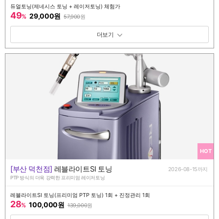
듀얼토닝(제네시스 토닝 + 레이저토닝) 체험가
49
29,000원
%
57,900
원
패키지 보기 토글
HOT
[부산 덕천점]
레블라이트SI 토닝
2026-08-15까지
PTP 방식의 더욱 강력한 프리미엄 레이저토닝
레블라이트SI 토닝(프리미엄 PTP 토닝) 1회 + 진정관리 1회
28
100,000원
%
139,000
원