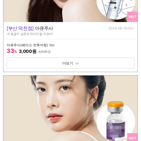
HOT
[부산 덕천점]
아큐주사
2026-08-15까지
내 얼굴의 실종된 턱라인을 되찾자!
아큐주사(페이스 컨투어링) 1cc
33
3,000원
%
4,500
원
패키지 보기 토글
HOT