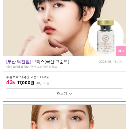
HOT
[부산 덕천점]
보톡스(국산 고순도)
2026-08-15까지
내성 발생율을 줄인 국산 프리미엄 보톡스
주름보톡스(국산 고순도) 1부위
43
17,000원
%
30,000
원
패키지 보기 토글