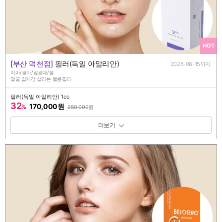
HOT
[부산 덕천점]
필러(독일 아말리안)
2026-08-15까지
이마/팔자/앞광대/볼
얼굴 입체감 살리는 볼륨필러
필러(독일 아말리안) 1cc
32
170,000원
%
250,000
원
패키지 보기 토글