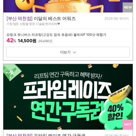
NEW
[부산 덕천점]
이달의 베스트 어워즈
2026-08-15까지
가장 많은 사랑을 받은 시술을 한자리에♥
슈링크 유니버스 리프팅(고강도 집속 초음파) 울트라F 100샷 체험가
42
14,500원
%
25,000
원
패키지 보기 토글
HOT
[부산 덕천점]
프라임 레이즈 연간 구독권
2026-08-15까지