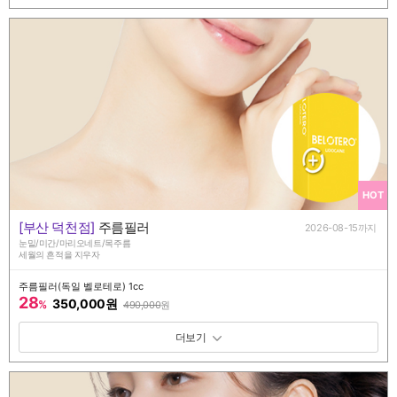
HOT
[부산 덕천점]
주름필러
2026-08-15까지
눈밑/미간/마리오네트/목주름
세월의 흔적을 지우자
주름필러(독일 벨로테로) 1cc
28
350,000원
%
490,000
원
패키지 보기 토글