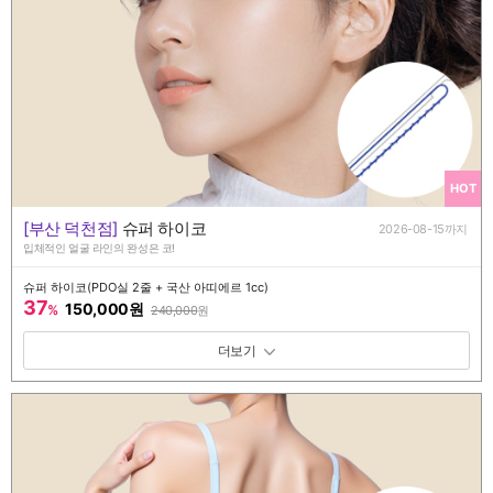
HOT
[부산 덕천점]
슈퍼 하이코
2026-08-15까지
입체적인 얼굴 라인의 완성은 코!
슈퍼 하이코(PDO실 2줄 + 국산 아띠에르 1cc)
37
150,000원
%
240,000
원
패키지 보기 토글