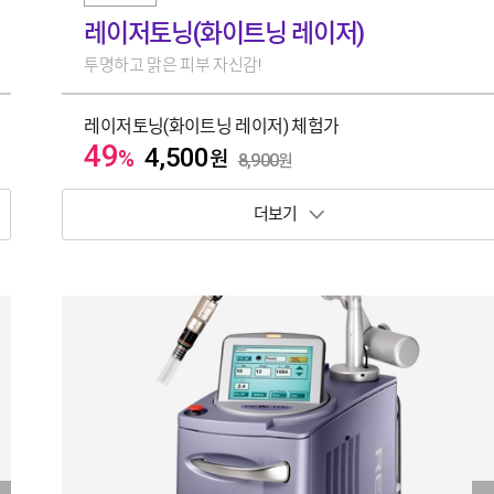
레이저토닝(화이트닝 레이저)
투명하고 맑은 피부 자신감!
레이저토닝(화이트닝 레이저) 체험가
49
4,500
%
원
8,900
원
보기 토글