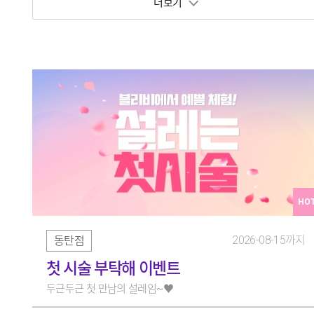
보기 토글
HO
2026-08-15까지
동탄점
첫 시술 부탁해 이벤트
두근두근 첫 만남의 설레임~♥