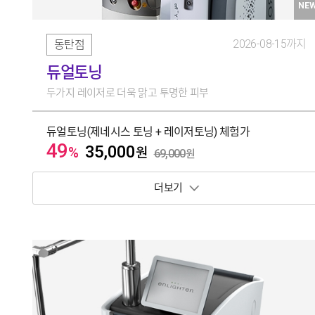
NE
2026-08-15까지
동탄점
듀얼토닝
두가지 레이저로 더욱 맑고 투명한 피부
듀얼토닝(제네시스 토닝 + 레이저토닝) 체험가
49
35,000
%
원
69,000
원
보기 토글