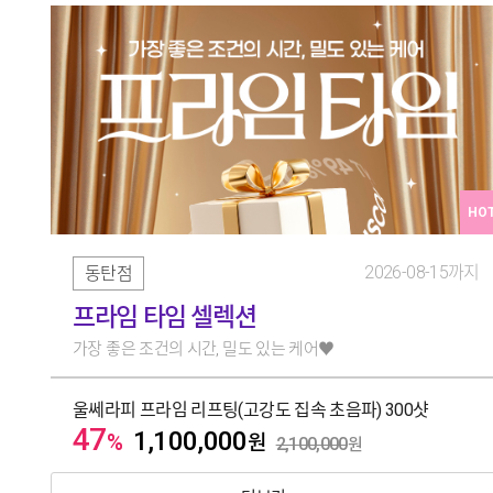
HO
2026-08-15까지
동탄점
프라임 타임 셀렉션
가장 좋은 조건의 시간, 밀도 있는 케어♥️
울쎄라피 프라임 리프팅(고강도 집속 초음파) 300샷
47
1,100,000
%
원
2,100,000
원