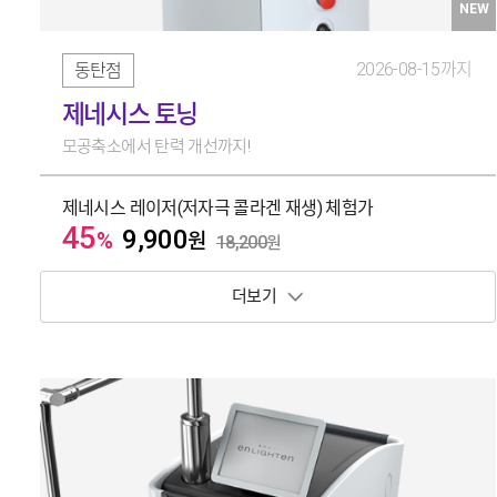
NEW
2026-08-15까지
동탄점
제네시스 토닝
모공축소에서 탄력 개선까지!
제네시스 레이저(저자극 콜라겐 재생) 체험가
45
9,900
%
원
18,200
원
보기 토글