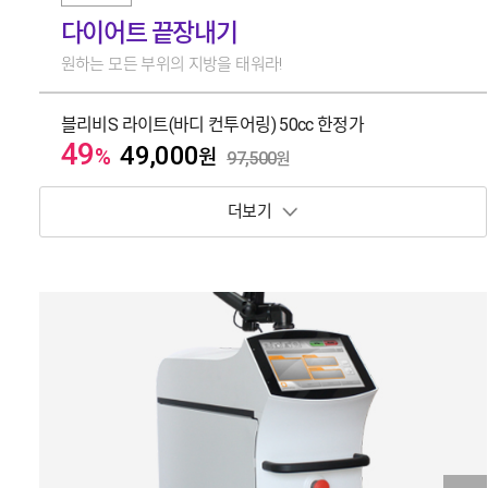
다이어트 끝장내기
원하는 모든 부위의 지방을 태워라!
블리비S 라이트(바디 컨투어링) 50cc 한정가
49
49,000
%
원
97,500
원
보기 토글