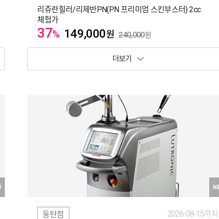
리쥬란힐러/리제반PN(PN 프리미엄 스킨부스터) 2cc
체험가
37
149,000
%
원
240,000
원
보기 토글
W
N
2026-08-15까지
동탄점