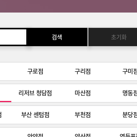
검색
초기화
구로점
구리점
구미
리저브 청담점
마산점
명동
점
부산 센텀점
부천점
분당
안양점
양산점
영등포