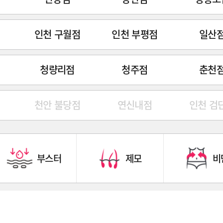
인천 구월점
인천 부평점
일산
청량리점
청주점
춘천
천안 불당점
연신내점
인천 검
부스터
제모
비