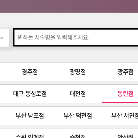
경주점
광명점
광주점
대구 동성로점
대전점
동탄점
부산 남포점
부산 덕천점
부산 서면
수원 인계점
순천점
안산점