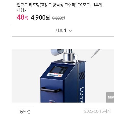
인모드 리프팅(고강도 양극성 고주파) FX 모드 - 1부위
체험가
48
4,900
%
원
9,600
원
보기 토글
NE
2026-08-15까지
동탄점