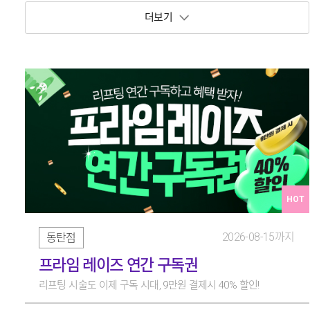
보기 토글
HOT
2026-08-15까지
동탄점
프라임 레이즈 연간 구독권
리프팅 시술도 이제 구독 시대, 9만원 결제시 40% 할인!