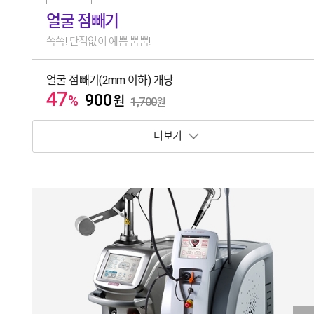
얼굴 점빼기
쏙쏙! 단점없이 예쁨 뿜뿜!
얼굴 점빼기(2mm 이하) 개당
47
900
%
원
1,700
원
보기 토글