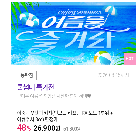
HOT
2026-08-15까지
동탄점
쿨썸머 특가전
무더운 여름을 책임질 시원한 할인 혜택♥️
이중턱 V핏 패키지(인모드 리프팅 FX 모드 1부위 +
아큐주사 3cc) 한정가
48
26,900
%
원
51,800
원