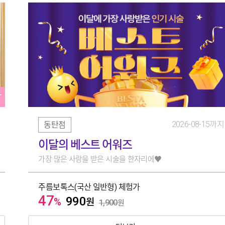
T
2026-08-15까지
동탄점
이달의 베스트 어워즈
가장 많은 사랑을 받은 시술을 한자리에♥
주름보톡스(국산 일반형) 체험가
47
990
%
원
1,900
원