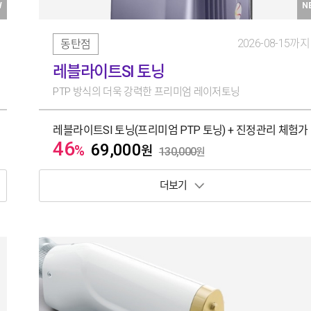
W
N
2026-08-15까지
동탄점
레블라이트SI 토닝
PTP 방식의 더욱 강력한 프리미엄 레이저토닝
레블라이트SI 토닝(프리미엄 PTP 토닝) + 진정관리 체험가
46
69,000
%
원
130,000
원
보기 토글