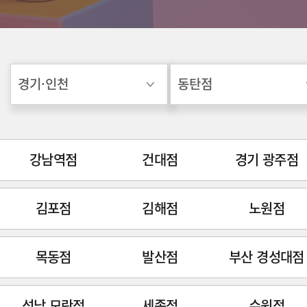
강남역점
건대점
경기 광주점
김포점
김해점
노원점
목동점
발산점
부산 경성대점
성남 모란점
세종점
수원점