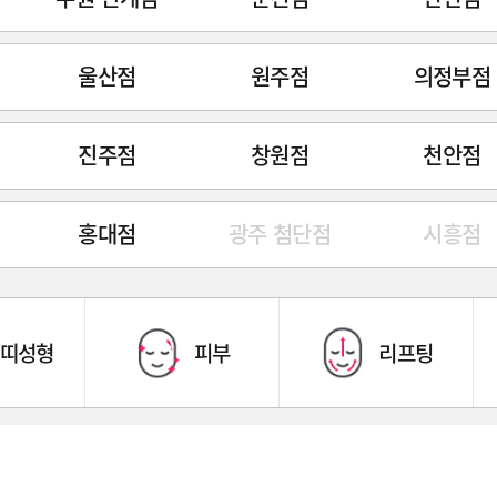
울산점
원주점
의정부점
진주점
창원점
천안점
홍대점
광주 첨단점
시흥점
띠성형
피부
리프팅