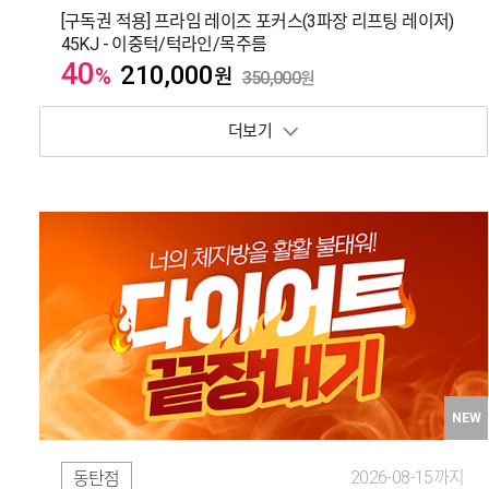
[구독권 적용] 프라임 레이즈 포커스(3파장 리프팅 레이저)
45KJ - 이중턱/턱라인/목주름
40
210,000
%
원
350,000
원
보기 토글
NEW
2026-08-15까지
동탄점