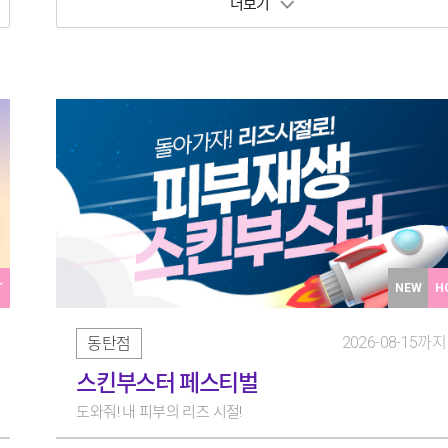
보기 토글
T
NEW
H
2026-08-15까지
동탄점
스킨부스터 페스티벌
도와줘! 내 피부의 리즈 시절!