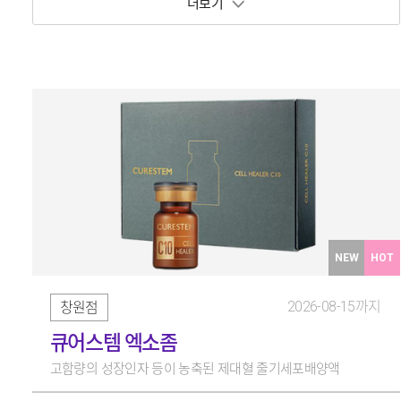
보기 토글
NEW
HOT
2026-08-15까지
창원점
큐어스템 엑소좀
고함량의 성장인자 등이 농축된 제대혈 줄기세포배양액