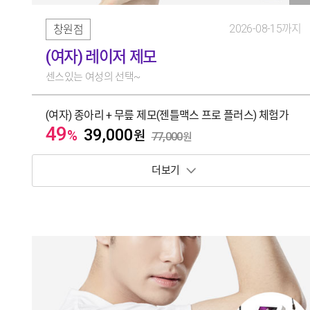
2026-08-15까지
창원점
(여자) 레이저 제모
센스있는 여성의 선택~
(여자) 종아리 + 무릎 제모(젠틀맥스 프로 플러스) 체험가
49
39,000
%
원
77,000
원
보기 토글