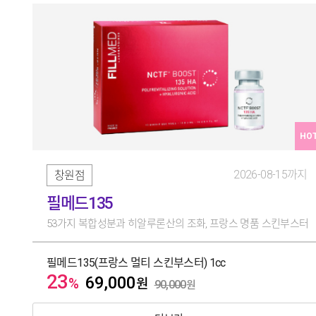
HO
2026-08-15까지
창원점
필메드135
53가지 복합성분과 히알루론산의 조화, 프랑스 명품 스킨부스터
필메드135(프랑스 멀티 스킨부스터) 1cc
23
69,000
%
원
90,000
원