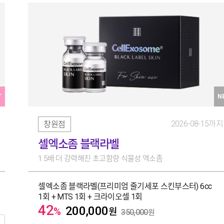
T
N
2026-08-15까지
창원점
셀엑소좀 블랙라벨
1.5배 더 강력해진 초고함량 식물성 엑소좀
셀엑소좀 블랙라벨(프리미엄 줄기세포 스킨부스터) 6cc
1회 + MTS 1회 + 크라이오셀 1회
42
200,000
%
원
350,000
원