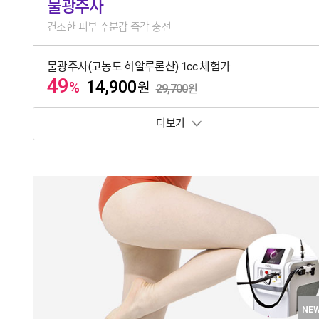
물광주사
건조한 피부 수분감 즉각 충전
물광주사(고농도 히알루론산) 1cc 체험가
49
14,900
%
원
29,700
원
보기 토글
NE