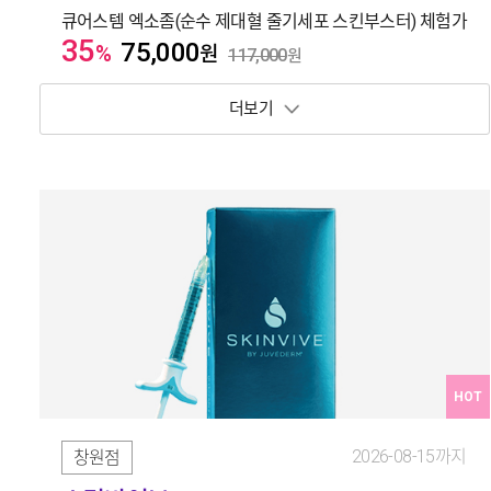
큐어스템 엑소좀(순수 제대혈 줄기세포 스킨부스터) 체험가
35
75,000
%
원
117,000
원
보기 토글
HOT
2026-08-15까지
창원점