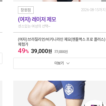
2026-08-15까지
창원점
(여자) 레이저 제모
센스있는 여성의 선택~
(여자) 브라질리언/비키니라인 제모(젠틀맥스 프로 플러스)
체험가
49
39,000
%
원
77,000
원
보기 토글