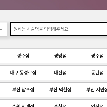
경주점
광명점
광주점
대구 동성로점
대전점
동탄점
부산 남포점
부산 덕천점
부산 서면
수원 인계점
순천점
안산점