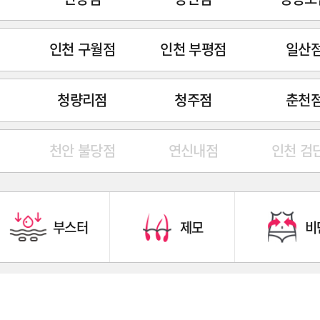
인천 구월점
인천 부평점
일산
청량리점
청주점
춘천
천안 불당점
연신내점
인천 검
부스터
제모
비