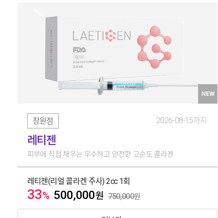
NEW
2026-08-15까지
창원점
레티젠
피부에 직접 채우는 우수하고 안전한 고순도 콜라겐
레티젠(리얼 콜라겐 주사) 2cc 1회
33
500,000
%
원
750,000
원