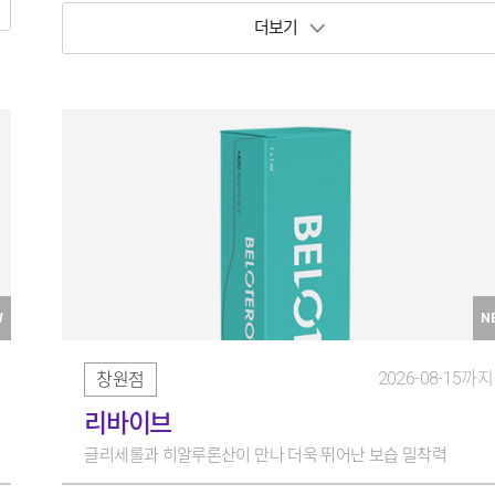
보기 토글
W
N
2026-08-15까지
창원점
리바이브
글리세롤과 히알루론산이 만나 더욱 뛰어난 보습 밀착력