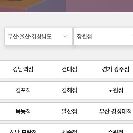
강남역점
건대점
경기 광주점
김포점
김해점
노원점
목동점
발산점
부산 경성대점
성남 모란점
세종점
수원점