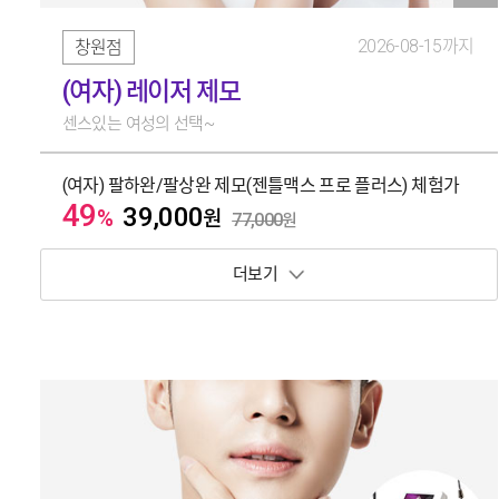
2026-08-15까지
창원점
(여자) 레이저 제모
센스있는 여성의 선택~
(여자) 팔하완/팔상완 제모(젠틀맥스 프로 플러스) 체험가
49
39,000
%
원
77,000
원
보기 토글