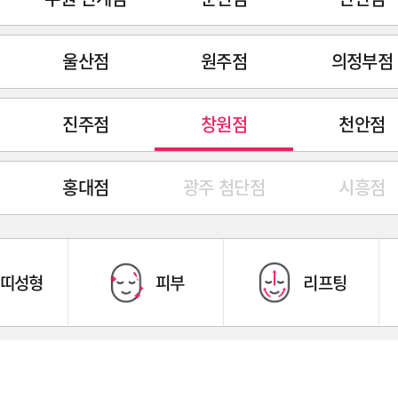
울산점
원주점
의정부점
진주점
창원점
천안점
홍대점
광주 첨단점
시흥점
띠성형
피부
리프팅