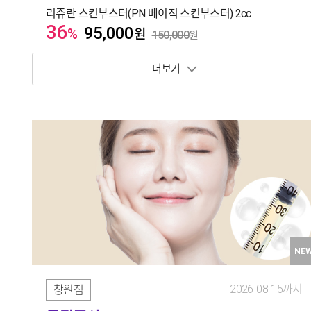
리쥬란 스킨부스터(PN 베이직 스킨부스터) 2cc
36
95,000
%
원
150,000
원
보기 토글
NE
2026-08-15까지
창원점