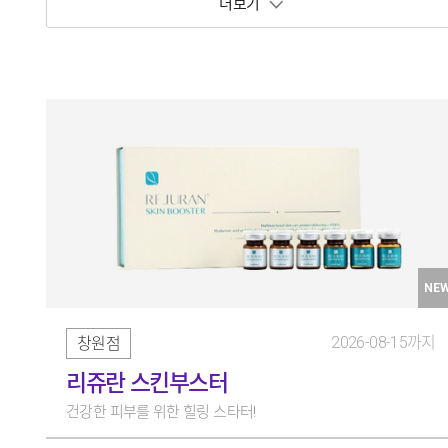
보기 토글
NE
2026-08-15까지
창원점
리쥬란 스킨부스터
건강한 피부를 위한 힐링 스타터!