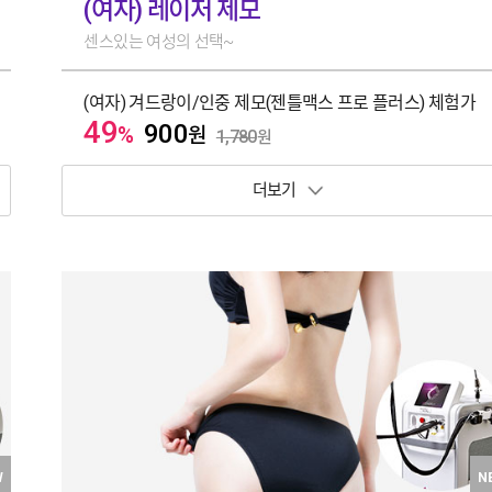
(여자) 레이저 제모
센스있는 여성의 선택~
(여자) 겨드랑이/인중 제모(젠틀맥스 프로 플러스) 체험가
49
900
%
원
1,780
원
보기 토글
W
N