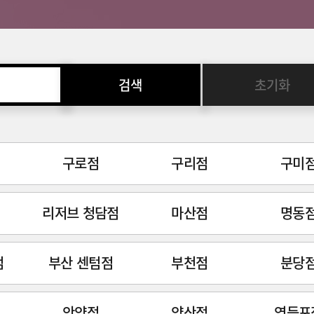
검색
초기화
구로점
구리점
구미
리저브 청담점
마산점
명동
점
부산 센텀점
부천점
분당
안양점
양산점
영등포