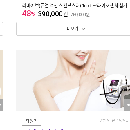
리바이브(듀얼 액션 스킨부스터) 1cc + 크라이오셀 체험가
48
390,000
%
원
750,000
원
보기 토글
W
N
2026-08-15까지
창원점