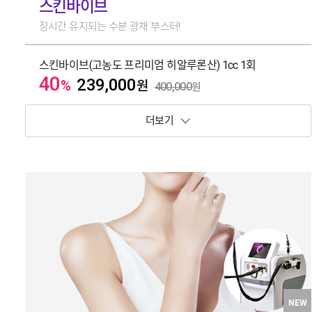
스킨바이브
장시간 유지되는 수분 광채 부스터!
스킨바이브(고농도 프리미엄 히알루론산) 1cc 1회
40
239,000
%
원
400,000
원
보기 토글
NEW