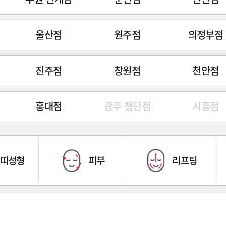
울산점
원주점
의정부점
진주점
창원점
천안점
홍대점
광주 첨단점
시흥점
띠성형
피부
리프팅