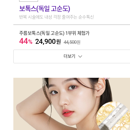
보톡스(독일 고순도)
반복 시술에도 내성 걱정 줄여주는 순수톡신
주름보톡스(독일 고순도) 1부위 체험가
44
24,900
%
원
44,500
원
보기 토글