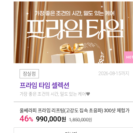
HO
2026-08-15까지
잠실점
프라임 타임 셀렉션
가장 좋은 조건의 시간, 밀도 있는 케어♥
울쎄라피 프라임 리프팅(고강도 집속 초음파) 300샷 체험가
46
990,000
%
원
1,850,000
원