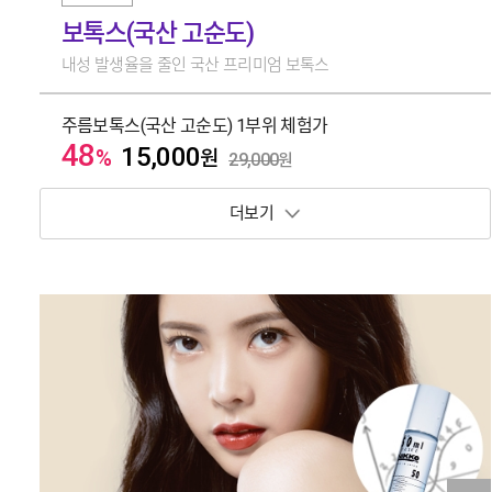
보톡스(국산 고순도)
내성 발생율을 줄인 국산 프리미엄 보톡스
주름보톡스(국산 고순도) 1부위 체험가
48
15,000
%
원
29,000
원
보기 토글