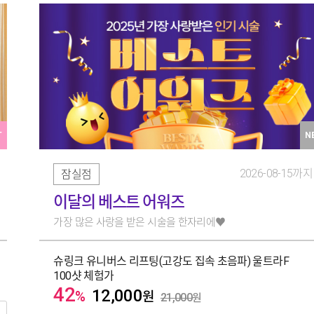
T
N
2026-08-15까지
잠실점
이달의 베스트 어워즈
가장 많은 사랑을 받은 시술을 한자리에♥
슈링크 유니버스 리프팅(고강도 집속 초음파) 울트라F
100샷 체험가
42
12,000
%
원
21,000
원