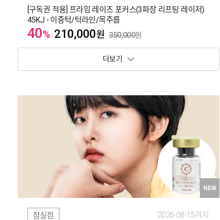
[구독권 적용] 프라임 레이즈 포커스(3파장 리프팅 레이저)
45KJ - 이중턱/턱라인/목주름
40
210,000
%
원
350,000
원
보기 토글
NEW
2026-08-15까지
잠실점