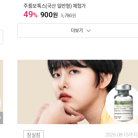
주름보톡스(국산 일반형) 체험가
49
900
%
원
1,780
원
보기 토글
W
2026-08-15까지
잠실점