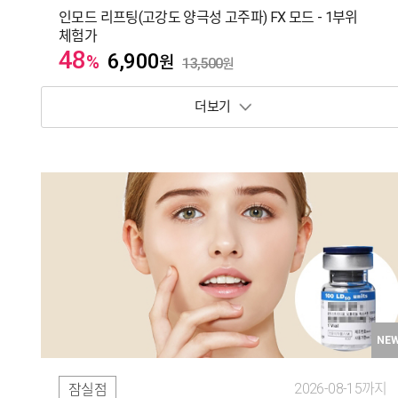
인모드 리프팅(고강도 양극성 고주파) FX 모드 - 1부위
체험가
48
6,900
%
원
13,500
원
보기 토글
NE
2026-08-15까지
잠실점