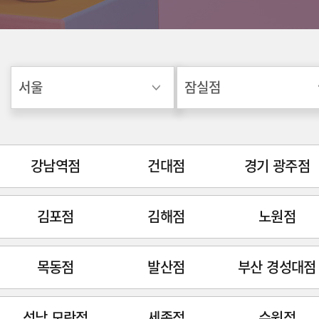
강남역점
건대점
경기 광주점
김포점
김해점
노원점
목동점
발산점
부산 경성대점
성남 모란점
세종점
수원점