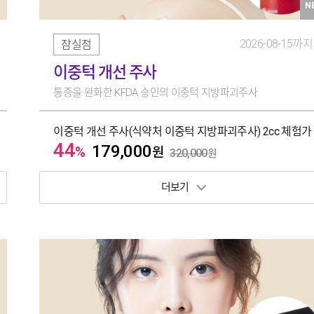
N
2026-08-15까지
잠실점
이중턱 개선 주사
통증을 완화한 KFDA 승인의 이중턱 지방파괴주사
이중턱 개선 주사(식약처 이중턱 지방파괴주사) 2cc 체험가
44
179,000
%
원
320,000
원
보기 토글