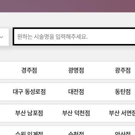
경주점
광명점
광주점
대구 동성로점
대전점
동탄점
부산 남포점
부산 덕천점
부산 서면
수원 인계점
순천점
안산점