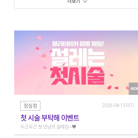
보기 토글
NE
2026-08-15까지
잠실점
첫 시술 부탁해 이벤트
두근두근 첫 만남의 설레임~♥