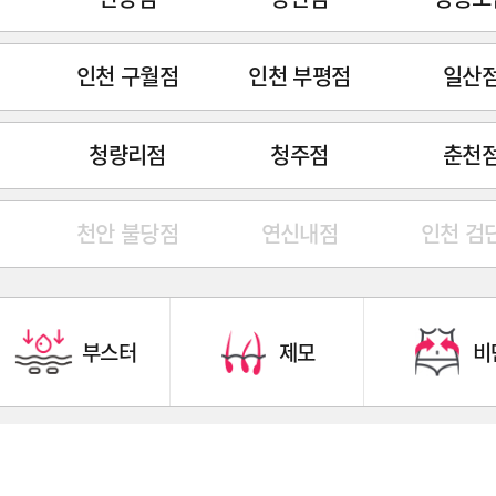
인천 구월점
인천 부평점
일산
청량리점
청주점
춘천
천안 불당점
연신내점
인천 검
부스터
제모
비