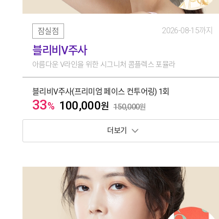
2026-08-15까지
잠실점
블리비V주사
아름다운 V라인을 위한 시그니처 콤플렉스 포뮬라
블리비V주사(프리미엄 페이스 컨투어링) 1회
33
100,000
%
원
150,000
원
보기 토글