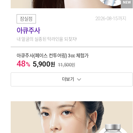
NEW
2026-08-15까지
잠실점
아큐주사
내 얼굴의 실종된 턱라인을 되찾자!
아큐주사(페이스 컨투어링) 3cc 체험가
48
5,900
%
원
11,500
원
보기 토글