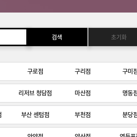
검색
초기화
구로점
구리점
구미
리저브 청담점
마산점
명동
점
부산 센텀점
부천점
분당
안양점
양산점
영등포