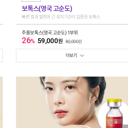
보톡스(영국 고순도)
빠른 효과 발현과 긴 유지기간이 입증된 보톡스
주름보톡스(영국 고순도) 1부위
26
59,000
%
원
80,000
원
보기 토글