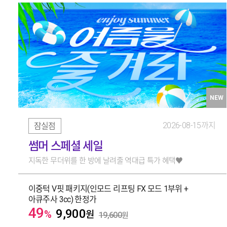
NEW
2026-08-15까지
잠실점
썸머 스페셜 세일
지독한 무더위를 한 방에 날려줄 역대급 특가 혜택♥️
이중턱 V핏 패키지(인모드 리프팅 FX 모드 1부위 +
아큐주사 3cc) 한정가
49
9,900
%
원
19,600
원