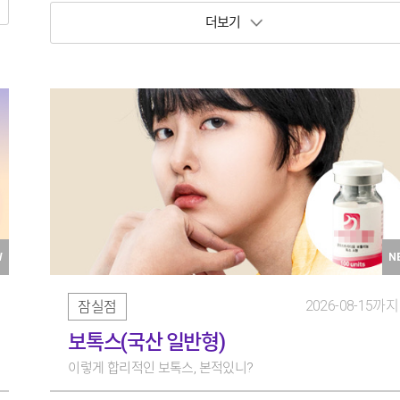
보기 토글
W
N
2026-08-15까지
잠실점
보톡스(국산 일반형)
이렇게 합리적인 보톡스, 본적있니?