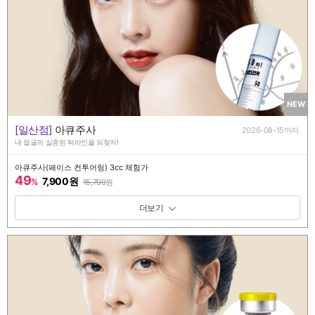
NEW
[일산점]
아큐주사
2026-08-15까지
내 얼굴의 실종된 턱라인을 되찾자!
아큐주사(페이스 컨투어링) 3cc 체험가
49
7,900원
%
15,700
원
패키지 보기 토글