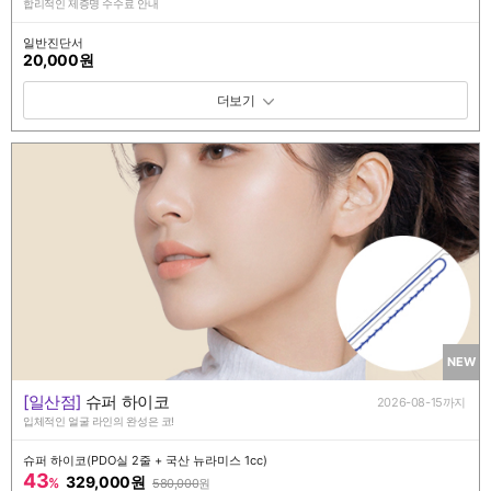
합리적인 제증명 수수료 안내
일반진단서
20,000원
패키지 보기 토글
NEW
[일산점]
슈퍼 하이코
2026-08-15까지
입체적인 얼굴 라인의 완성은 코!
슈퍼 하이코(PDO실 2줄 + 국산 뉴라미스 1cc)
43
329,000원
%
580,000
원