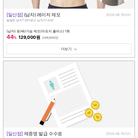
[일산점]
(남자) 레이저 제모
2026-08-15까지
털털한 남자? 관리받는 남자가 대세!
(남자) 등/배/가슴 제모(아포지 플러스) 1회
44
129,000원
%
234,000
원
패키지 보기 토글
[일산점]
제증명 발급 수수료
2026-08-15까지