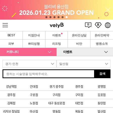
BEST
지점안내
이벤트
온라인상담
온라인예약
피부
쁘띠성형
리프팅
비만
병원소개
커뮤니티
이벤트
검색
강남역점
건대점
경기 광주점
경주점
광명점
광주점
구로점
구리점
구미점
김포점
김해점
노원점
대구 동성로점
대전점
동탄점
리저브 청담점
마산점
명동점
목동점
발산점