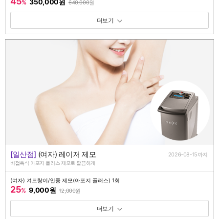
45
350,000원
%
640,000
원
패키지 보기 토글
[일산점]
(여자) 레이저 제모
2026-08-15까지
비접촉식 아포지 플러스 제모로 깔끔하게
(여자) 겨드랑이/인중 제모(아포지 플러스) 1회
25
9,000원
%
12,000
원
패키지 보기 토글