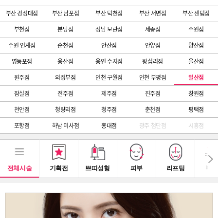
부산 경성대점
부산 남포점
부산 덕천점
부산 서면점
부산 센텀점
부천점
분당점
성남 모란점
세종점
수원점
수원 인계점
순천점
안산점
안양점
양산점
영등포점
용산점
용인 수지점
왕십리점
울산점
원주점
의정부점
인천 구월점
인천 부평점
일산점
잠실점
전주점
제주점
진주점
창원점
천안점
청량리점
청주점
춘천점
평택점
포항점
하남 미사점
홍대점
광주 첨단점
시흥점
전체시술
기획전
쁘띠성형
피부
리프팅
부스