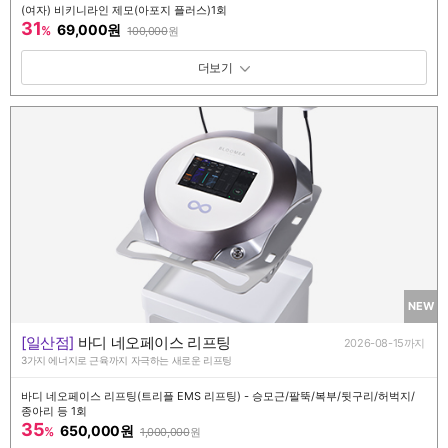
(여자) 비키니라인 제모(아포지 플러스)1회
31
69,000원
%
100,000
원
패키지 보기 토글
NEW
[일산점]
바디 네오페이스 리프팅
2026-08-15까지
3가지 에너지로 근육까지 자극하는 새로운 리프팅
바디 네오페이스 리프팅(트리플 EMS 리프팅) - 승모근/팔뚝/복부/뒷구리/허벅지/
종아리 등 1회
35
650,000원
%
1,000,000
원