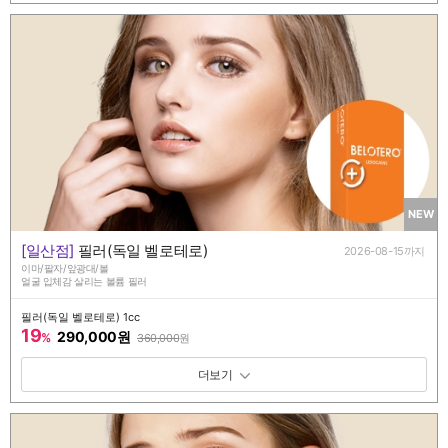
NEW
[일산점]
필러(독일 벨로테로)
2026-08-15까지
이마/팔자/앞광대/볼
얼굴 입체감 살리는 볼륨 필러
필러(독일 벨로테로) 1cc
19
290,000원
%
360,000
원
패키지 보기 토글