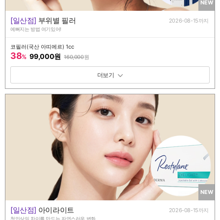
NEW
[일산점]
부위별 필러
2026-08-15까지
예뻐지는 방법 여기있어!
코필러(국산 아띠에르) 1cc
38
99,000원
%
160,000
원
패키지 보기 토글
NEW
[일산점]
아이라이트
2026-08-15까지
첫인상의 차이를 만드는 자연스러운 변화