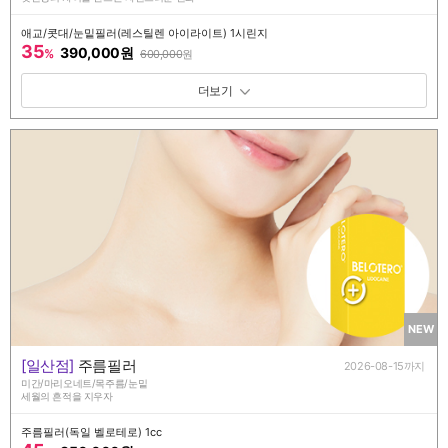
애교/콧대/눈밑필러(레스틸렌 아이라이트) 1시린지
35
390,000원
%
600,000
원
패키지 보기 토글
NEW
[일산점]
주름필러
2026-08-15까지
미간/마리오네트/목주름/눈밑
세월의 흔적을 지우자
주름필러(독일 벨로테로) 1cc