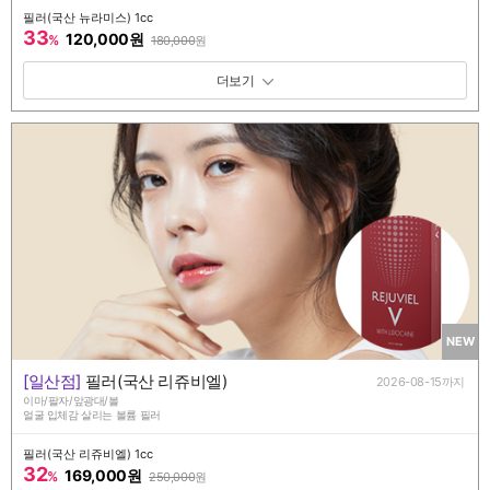
필러(국산 뉴라미스) 1cc
33
120,000원
%
180,000
원
패키지 보기 토글
NEW
[일산점]
필러(국산 리쥬비엘)
2026-08-15까지
이마/팔자/앞광대/볼
얼굴 입체감 살리는 볼륨 필러
필러(국산 리쥬비엘) 1cc
32
169,000원
%
250,000
원