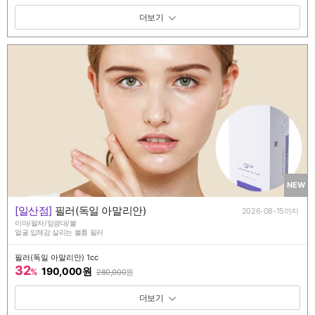
패키지 보기 토글
NEW
[일산점]
필러(독일 아말리안)
2026-08-15까지
이마/팔자/앞광대/볼
얼굴 입체감 살리는 볼륨 필러
필러(독일 아말리안) 1cc
32
190,000원
%
280,000
원
패키지 보기 토글