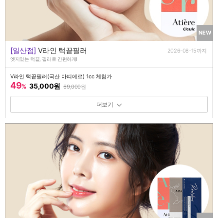
NEW
[일산점]
V라인 턱끝필러
2026-08-15까지
엣지있는 턱끝, 필러로 간편하게!
V라인 턱끝필러(국산 아띠에르) 1cc 체험가
49
35,000원
%
69,000
원
패키지 보기 토글