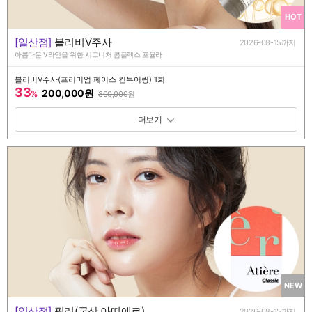
HOT
[일산점]
블리비V주사
2026-08-15까지
아름다운 V라인을 위한 시그니처 콤플렉스 포뮬라
블리비V주사(프리미엄 페이스 컨투어링) 1회
33
200,000원
%
300,000
원
패키지 보기 토글
NEW
[일산점]
필러(국산 아띠에르)
2026-08-15까지