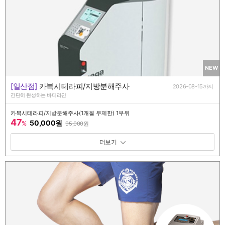
NEW
[일산점]
카복시테라피/지방분해주사
2026-08-15까지
간단히 완성하는 바디라인
카복시테라피/지방분해주사(1개월 무제한) 1부위
47
50,000원
%
95,000
원
패키지 보기 토글