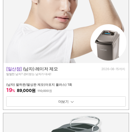
[일산점]
(남자) 레이저 제모
2026-08-15까지
털털한 남자? 관리받는 남자가 대세!
(남자) 팔하완/팔상완 제모(아포지 플러스) 1회
19
89,000원
%
110,000
원
패키지 보기 토글