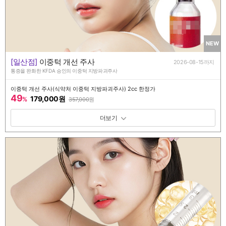
NEW
[일산점]
이중턱 개선 주사
2026-08-15까지
통증을 완화한 KFDA 승인의 이중턱 지방파괴주사
이중턱 개선 주사(식약처 이중턱 지방파괴주사) 2cc 한정가
49
179,000원
%
357,000
원
패키지 보기 토글