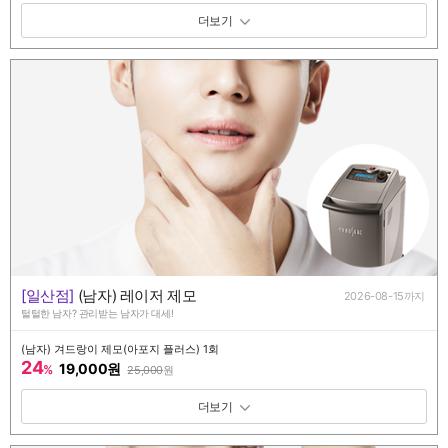
패키지 보기 토글
[일산점]
(남자) 레이저 제모
2026-08-15까지
털털한 남자? 관리받는 남자가 대세!
(남자) 겨드랑이 제모(아포지 플러스) 1회
24
19,000원
%
25,000
원
패키지 보기 토글