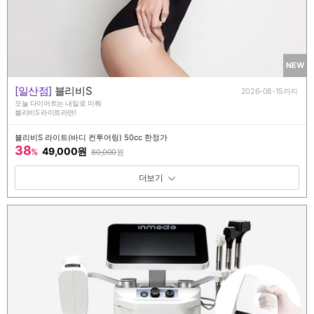
NEW
[일산점]
블리비S
2026-08-15까지
오늘 다이어트는 내일로 미뤄
블리비S 라이트라면!
블리비S 라이트(바디 컨투어링) 50cc 한정가
38
49,000원
%
80,000
원
패키지 보기 토글