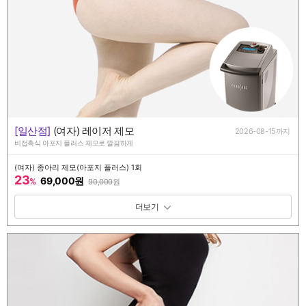
[일산점]
(여자) 레이저 제모
2026-08-15까지
비접촉식 아포지 플러스 제모로 깔끔하게
(여자) 종아리 제모(아포지 플러스) 1회
23
69,000원
%
90,000
원
패키지 보기 토글