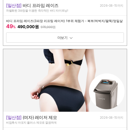
[일산점]
바디 프라임 레이즈
2026-08-15까지
차별화된 3파장을 이용한 즉각적인 바디 타이트닝!
바디 프라임 레이즈(3파장 리프팅 레이저) 1부위 체험가 - 복부/허벅지/팔뚝/엉밑살
49
490,000원
%
970,000
원
패키지 보기 토글
[일산점]
(여자) 레이저 제모
2026-08-15까지
비접촉식 아포지 플러스 제모로 깔끔하게