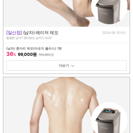
[일산점]
(남자) 레이저 제모
2026-08-15까지
털털한 남자? 관리받는 남자가 대세!
(남자) 종아리 제모(아포지 플러스) 1회
36
99,000원
%
155,800
원
패키지 보기 토글