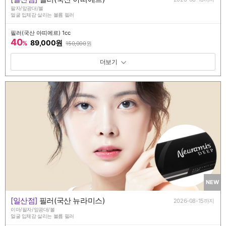
팔자/앞광대/볼
얼굴 입체감 살리는 볼륨 필러
필러(국산 아띠에르) 1cc
40
89,000원
%
150,000
원
패키지 보기 토글
NEW
[일산점]
필러(국산 뉴라미스)
2026-08-15까지
이마/팔자/앞광대/볼
얼굴 입체감 살리는 볼륨 필러