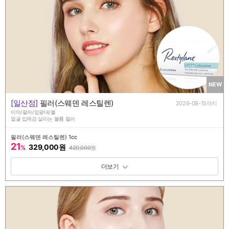
NEW
[일산점]
필러(스웨덴 레스틸렌)
2026-08-15까지
이마/팔자/앞광대/볼
얼굴 입체감 살리는 볼륨 필러
필러(스웨덴 레스틸렌) 1cc
21
329,000원
%
420,000
원
패키지 보기 토글