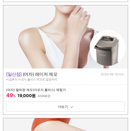
[일산점]
(여자) 레이저 제모
2026-08-15까지
비접촉식 아포지 플러스 제모로 깔끔하게
(여자) 팔하완 제모(아포지 플러스) 체험가
49
19,000원
%
37,900
원
패키지 보기 토글