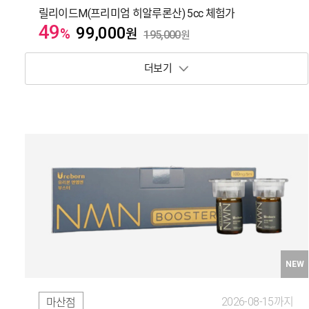
릴리이드M(프리미엄 히알루론산) 5cc 체험가
49
99,000
%
원
195,000
원
보기 토글
NEW
2026-08-15까지
마산점