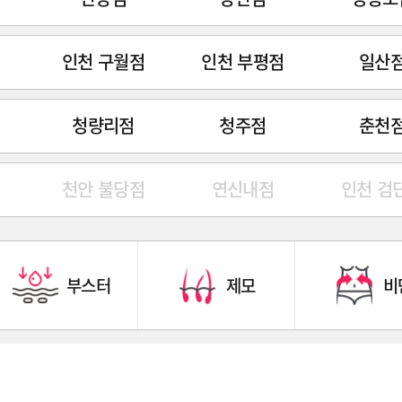
인천 구월점
인천 부평점
일산
청량리점
청주점
춘천
천안 불당점
연신내점
인천 검
부스터
제모
비