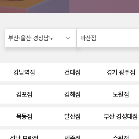
강남역점
건대점
경기 광주점
김포점
김해점
노원점
목동점
발산점
부산 경성대점
성남 모란점
세종점
수원점