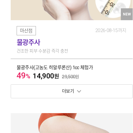
NEW
2026-08-15까지
마산점
물광주사
건조한 피부 수분감 즉각 충전
물광주사(고농도 히알루론산) 1cc 체험가
49
14,900
%
원
29,500
원
보기 토글