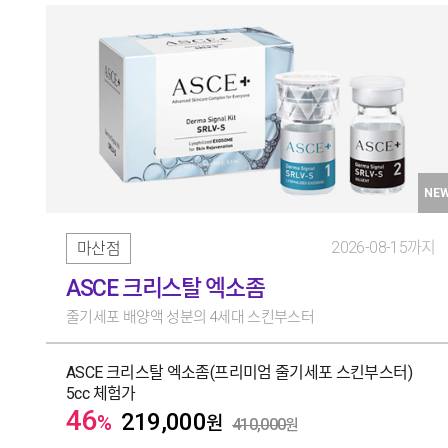
NE
2026-08-15까지
마산점
ASCE 크리스탈 엑소좀
줄기세포 배양액 성분의 4세대 스킨부스터
ASCE 크리스탈 엑소좀(프리미엄 줄기세포 스킨부스터)
5cc 체험가
46
219,000
%
원
410,000
원