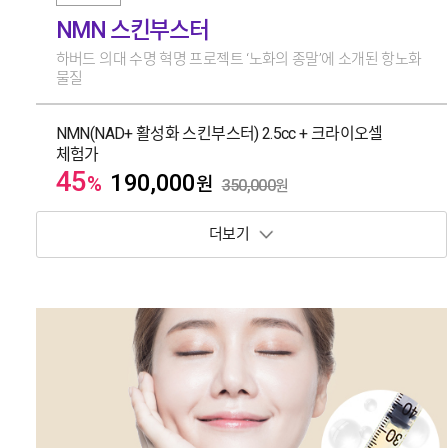
NMN 스킨부스터
하버드 의대 수명 혁명 프로젝트 ‘노화의 종말’에 소개된 항노화
물질
NMN(NAD+ 활성화 스킨부스터) 2.5cc + 크라이오셀
체험가
45
190,000
%
원
350,000
원
보기 토글