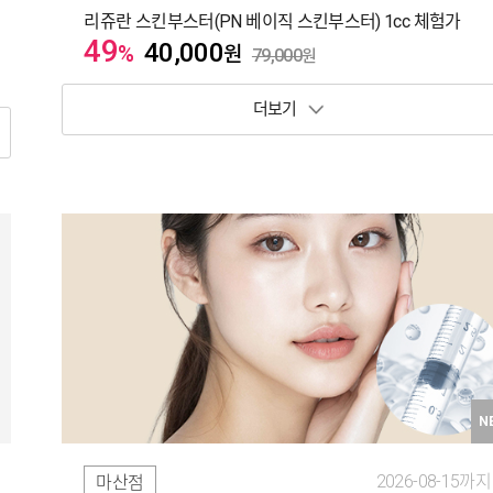
리쥬란 스킨부스터(PN 베이직 스킨부스터) 1cc 체험가
49
40,000
%
원
79,000
원
보기 토글
N
2026-08-15까지
마산점