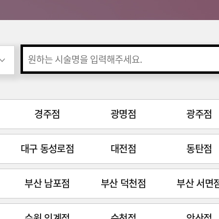
경주점
광명점
광주점
대구 동성로점
대전점
동탄점
부산 남포점
부산 덕천점
부산 서면
수원 인계점
순천점
안산점