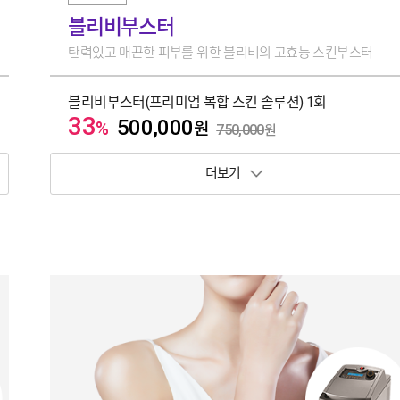
블리비부스터
탄력있고 매끈한 피부를 위한 블리비의 고효능 스킨부스터
블리비부스터(프리미엄 복합 스킨 솔루션) 1회
33
500,000
%
원
750,000
원
보기 토글