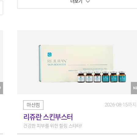
보기 토글
W
N
2026-08-15까지
마산점
리쥬란 스킨부스터
건강한 피부를 위한 힐링 스타터!