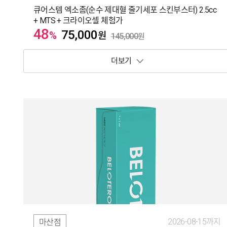
큐어스템 엑소좀(순수 제대혈 줄기세포 스킨부스터) 2.5cc
+ MTS + 크라이오셀 체험가
48
75,000
%
원
145,000
원
보기 토글
2026-08-15까지
마산점