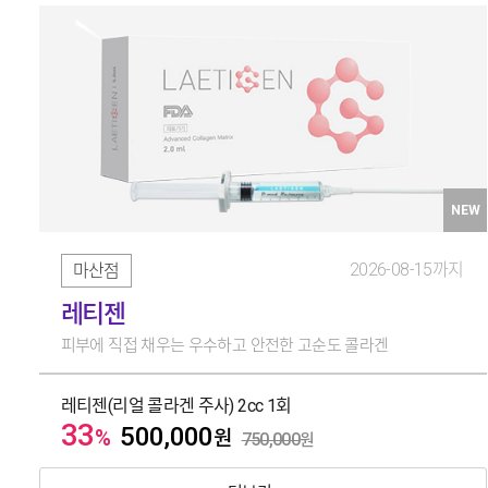
NEW
2026-08-15까지
마산점
레티젠
피부에 직접 채우는 우수하고 안전한 고순도 콜라겐
레티젠(리얼 콜라겐 주사) 2cc 1회
33
500,000
%
원
750,000
원