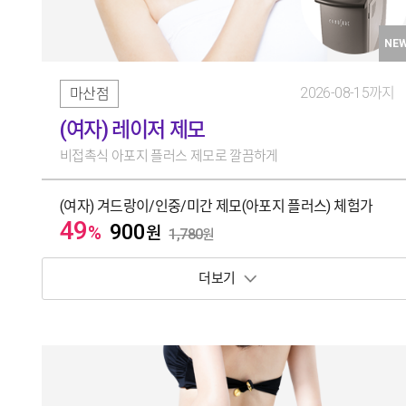
NE
2026-08-15까지
마산점
(여자) 레이저 제모
비접촉식 아포지 플러스 제모로 깔끔하게
(여자) 겨드랑이/인중/미간 제모(아포지 플러스) 체험가
49
900
%
원
1,780
원
보기 토글