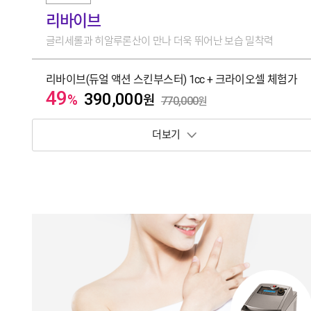
리바이브
글리세롤과 히알루론산이 만나 더욱 뛰어난 보습 밀착력
리바이브(듀얼 액션 스킨부스터) 1cc + 크라이오셀 체험가
49
390,000
%
원
770,000
원
보기 토글