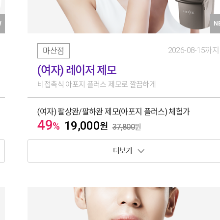
W
N
2026-08-15까지
마산점
(여자) 레이저 제모
비접촉식 아포지 플러스 제모로 깔끔하게
(여자) 팔상완/팔하완 제모(아포지 플러스) 체험가
49
19,000
%
원
37,800
원
보기 토글