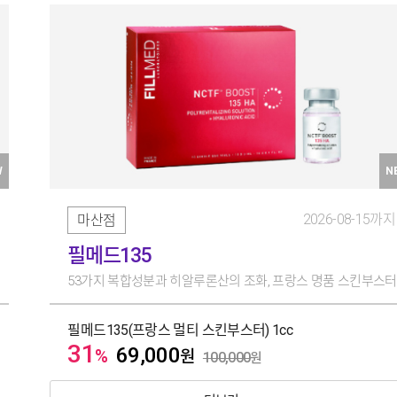
W
N
2026-08-15까지
마산점
필메드135
53가지 복합성분과 히알루론산의 조화, 프랑스 명품 스킨부스터
필메드135(프랑스 멀티 스킨부스터) 1cc
31
69,000
%
원
100,000
원