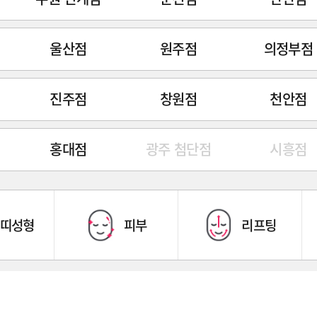
울산점
원주점
의정부점
진주점
창원점
천안점
홍대점
광주 첨단점
시흥점
띠성형
피부
리프팅