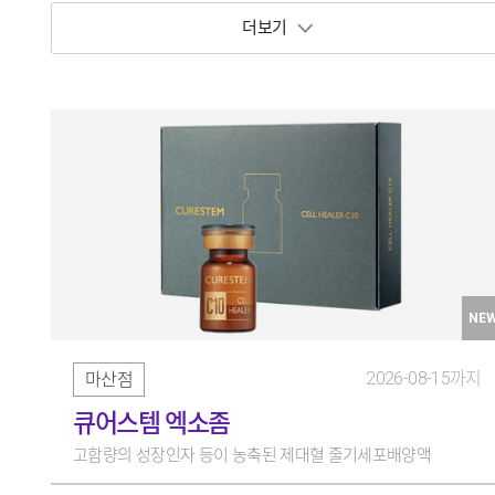
보기 토글
NE
2026-08-15까지
마산점
큐어스템 엑소좀
고함량의 성장인자 등이 농축된 제대혈 줄기세포배양액