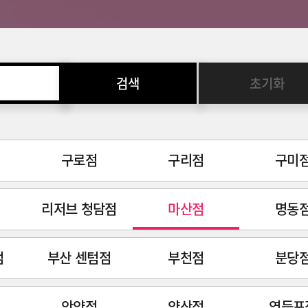
검색
초기화
구로점
구리점
구미
리저브 청담점
마산점
명동
점
부산 센텀점
부천점
분당
안양점
양산점
영등포