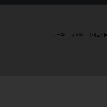
가맹문의
제휴문의
찾아오시
사업자
블리비의원 강남역점
서
블리비의원 건대점
서