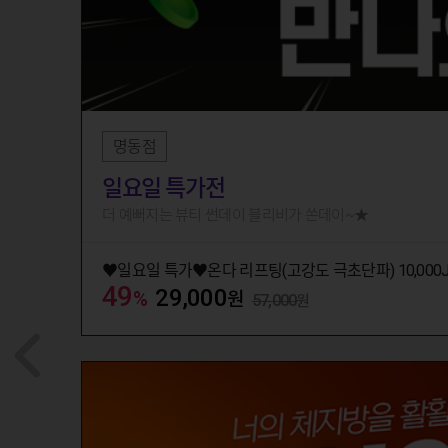
NEW
08-15까지
명동점
일요일 특가전
더 예뻐지는 뷰티 썬데이 블리비가 쏜데이~★
♥️일요일 특가♥️온다 리프팅(고강도 극초단파) 10,000
49
29,000
%
원
57,000
원