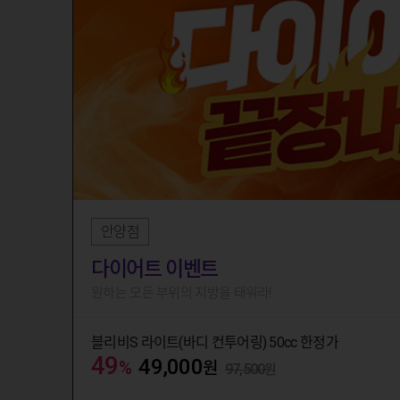
08-15까지
안양점
다이어트 이벤트
원하는 모든 부위의 지방을 태워라!
블리비S 라이트(바디 컨투어링) 50cc 한정가
49
49,000
%
원
97,500
원