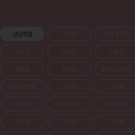
강남역점
건대점
경기 광주점
김포점
김해점
노원점
목동점
발산점
부산 경성대점
성남 모란점
세종점
수원점
용산점
용인 수지점
왕십리점
잠실점
전주점
제주점